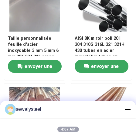
Taille personnalisée
AISI 8K miroir poli 201
feuille d'acier
304 310S 316L 321 321H
inoxydable 3 mm 5 mm 6
430 tubes en acier
mm 201 304 316 grade
inoxydable tubes en
acier inoxydable
envoyer une
envoyer une
demande
demande
sewalysteel
4:07 AM