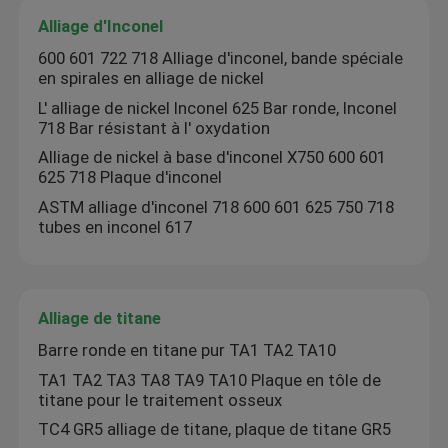
Alliage d'Inconel
Plaque en acier inoxydable
600 601 722 718 Alliage d'inconel, bande spéciale
en spirales en alliage de nickel
L' alliage de nickel Inconel 625 Bar ronde, Inconel
Tuyau d'acier inoxydable
718 Bar résistant à l' oxydation
Alliage de nickel à base d'inconel X750 600 601
625 718 Plaque d'inconel
Coils en acier inoxydable
ASTM alliage d'inconel 718 600 601 625 750 718
tubes en inconel 617
Barre d'acier inoxydable
Profil d'acier inoxydable
Alliage de titane
Barre ronde en titane pur TA1 TA2 TA10
Alliage de nickel
TA1 TA2 TA3 TA8 TA9 TA10 Plaque en tôle de
titane pour le traitement osseux
TC4 GR5 alliage de titane, plaque de titane GR5
Alliage de Hastelloy