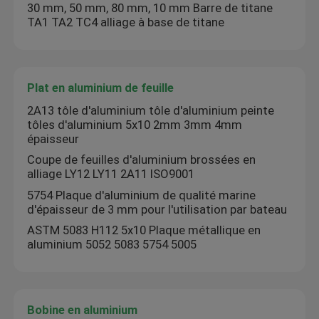
30 mm, 50 mm, 80 mm, 10 mm Barre de titane
TA1 TA2 TC4 alliage à base de titane
Alliage de Monel
Alliage d'Inconel
Plat en aluminium de feuille
2A13 tôle d'aluminium tôle d'aluminium peinte
Alliage de titane
tôles d'aluminium 5x10 2mm 3mm 4mm
épaisseur
Coupe de feuilles d'aluminium brossées en
Plat en aluminium de feuille
alliage LY12 LY11 2A11 ISO9001
5754 Plaque d'aluminium de qualité marine
d'épaisseur de 3 mm pour l'utilisation par bateau
Bobine en aluminium
ASTM 5083 H112 5x10 Plaque métallique en
aluminium 5052 5083 5754 5005
Rod rond en aluminium
tube rond en aluminium
Bobine en aluminium