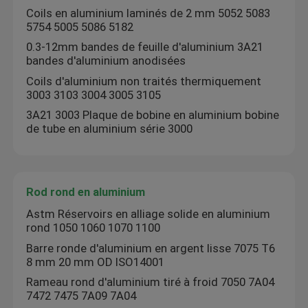
Coils en aluminium laminés de 2 mm 5052 5083
5754 5005 5086 5182
bobine de papier d'aluminium
0.3-12mm bandes de feuille d'aluminium 3A21
bandes d'aluminium anodisées
Barre ronde de cuivre
Coils d'aluminium non traités thermiquement
3003 3103 3004 3005 3105
3A21 3003 Plaque de bobine en aluminium bobine
Fil de cuivre massif
de tube en aluminium série 3000
Tuyau de cuivre rond
Rod rond en aluminium
Plaque plate en cuivre
Astm Réservoirs en alliage solide en aluminium
rond 1050 1060 1070 1100
Bobine de cuivre de bande
Barre ronde d'aluminium en argent lisse 7075 T6
8 mm 20 mm OD ISO14001
Rameau rond d'aluminium tiré à froid 7050 7A04
7472 7475 7A09 7A04