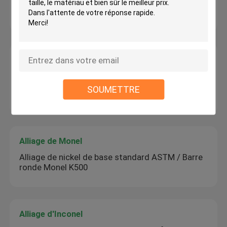
Rameau de nickel de haute pureté Ni200, UNS
N02200 Nickel 201 Bar En stock
Alliage de Hastelloy
La qualité garantie Hastelloy Hastelloy C-2000
alliage de nickel en feuille UNS N06200/ NS345
SOUMETTRE
Plaque
Alliage de Monel
Alliage de nickel de base standard ASTM / Barre
ronde Monel K500
Alliage d'Inconel