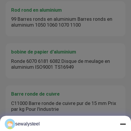
Rod rond en aluminium
99 Barres ronds en aluminium Barres ronds en
aluminium 1050 1060 1070 1100
bobine de papier d'aluminium
Ronde 6070 6181 6082 Disque de meulage en
aluminium ISO9001 TS16949
Barre ronde de cuivre
C11000 Barre ronde de cuivre pur de 15 mm Prix
par kg Pour l'industrie
sewalysteel