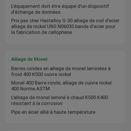
L'équipement doit être équipé d'un dispositif
d'échange de données.
A propos de nous
Prix pas cher Hastelloy G-30 alliage de coil d'acier
alliage de nickel UNS N06030 bande d'acier pour
la fabrication de cellophane
Visite d'usine
Contrôle de la qualité
Alliage de Monel
Barres rondes en alliage de monel laminées à
Contact
froid 400 K500 cuivre nickel
Monel 400 Barre ronde, alliage de cuivre nickel
400 Norme ASTM
nouvelles
L'alliage de monel laminé à chaud K500 K400
résistant à la corrosion
Tous les cas
Pipe en acier allié à haute température
Demande de soumission