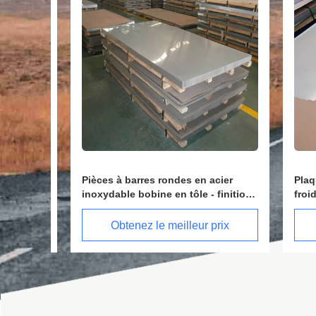
Pièces à barres rondes en acier
Plaque d
ailles
inoxydable bobine en tôle - finition
froid po
de surface 2B
Obtenez le meilleur prix
Ob