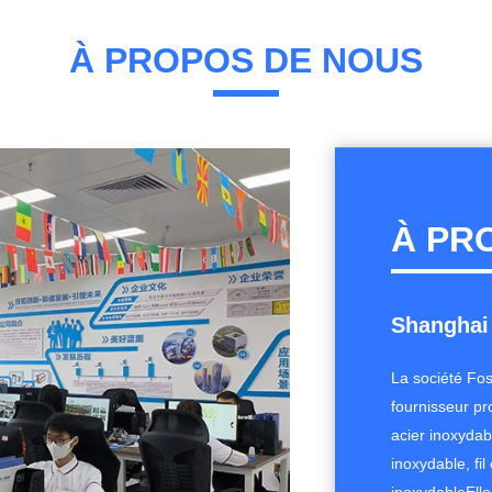
À PROPOS DE NOUS
À PR
Shanghai
La société Fos
fournisseur pr
acier inoxydab
inoxydable, fil