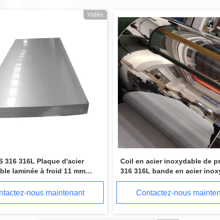
Vidéo
S 316 316L Plaque d'acier
Coil en acier inoxydable de p
ble laminée à froid 11 mm
316 316L bande en acier inox
 Plaque métallique en acier
ASTM laminée à froid
ble
tactez-nous maintenant
Contactez-nous mainte