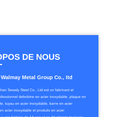
OPOS DE NOUS
 Walmay Metal Group Co., Itd
han Sewaly Steel Co., Ltd.est un fabricant et
ofessionnel debobine en acier inoxydable, plaque en
le, tuyau en acier inoxydable, barre en acier
 en acier inoxydable et produits en acier