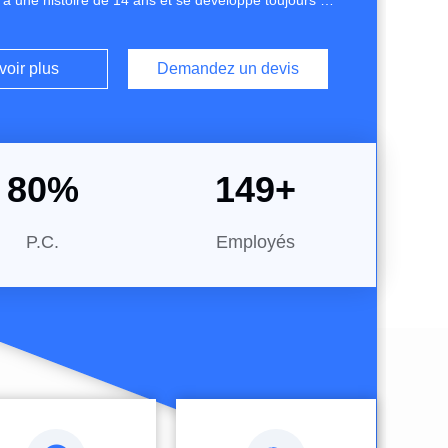
 a une histoire de 14 ans et se développe toujours à
e.Nos stocks sont maintenus à15,000 tonnestoute
 un envoi mensuel de5,000 tonnes, ont plus de600
voir plus
Demandez un devis
bre de postes de travail a augmenté.Elle est passée
80
%
150
+
P.C.
Employés