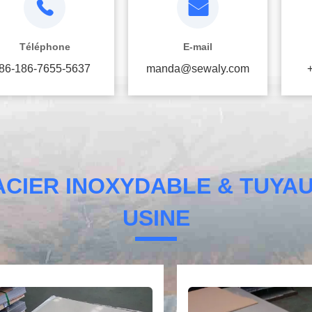
Téléphone
E-mail
86-186-7655-5637
manda@sewaly.com
ACIER INOXYDABLE & TUYAU
USINE