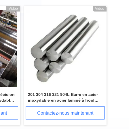
Vidéo
Vidéo
récision
201 304 316 321 904L Barre en acier
ydable
inoxydable en acier laminé à froid
316L Barre en acier inoxydable
nant
Contactez-nous maintenant