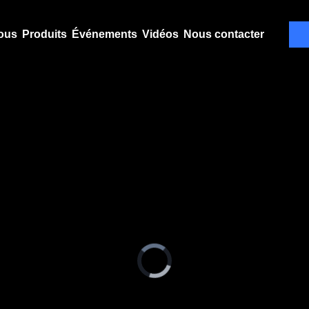
ous
Produits
Événements
Vidéos
Nous contacter
Video
Player
is
loading.