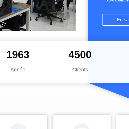
inoxydableElle
grande vitess
l'année, avec
En sa
espècesLe nom
de ...
2008
4500
Année
Clients