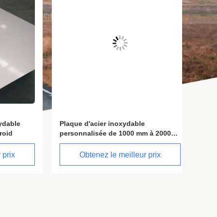
ble
Plaque d'acier inoxydable
201 304
personnalisée de 1000 mm à 2000
Taille 
mm de largeur
x
Obtenez le meilleur prix
O