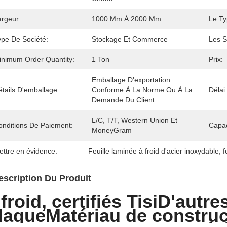
argeur:
1000 Mm À 2000 Mm
Le Ty
ype De Société:
Stockage Et Commerce
Les S
inimum Order Quantity:
1 Ton
Prix:
Emballage D'exportation 
tails D'emballage:
Conforme À La Norme Ou À La 
Délai
Demande Du Client.
L/C, T/T, Western Union Et 
onditions De Paiement:
Capac
MoneyGram
ettre en évidence:
Feuille laminée à froid d'acier inoxydable
, 
f
escription Du Produit
 froid, certifiés Tisi
D'autre
laque
Matériau de construc