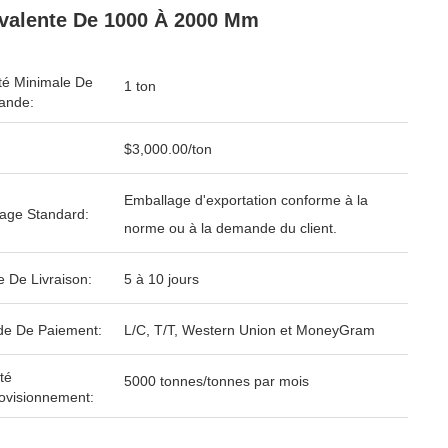
valente De 1000 À 2000 Mm
té Minimale De
1 ton
nde:
$3,000.00/ton
Emballage d'exportation conforme à la
age Standard:
norme ou à la demande du client.
e De Livraison:
5 à 10 jours
e De Paiement:
L/C, T/T, Western Union et MoneyGram
té
5000 tonnes/tonnes par mois
ovisionnement: