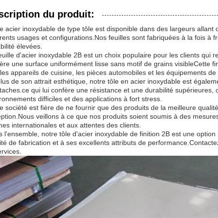
01/304/316L/420 BA Variét
oudage par découpe
scription du produit:
e acier inoxydable de type tôle est disponible dans des largeurs allan
érents usages et configurations.Nos feuilles sont fabriquées à la fois à
bilité élevées.
euille d'acier inoxydable 2B est un choix populaire pour les clients qui re
ère une surface uniformément lisse sans motif de grains visibleCette fin
les appareils de cuisine, les pièces automobiles et les équipements de
lus de son attrait esthétique, notre tôle en acier inoxydable est égale
taches.ce qui lui confère une résistance et une durabilité supérieures, c
ronnements difficiles et des applications à fort stress.
e société est fière de ne fournir que des produits de la meilleure qualité
ption.Nous veillons à ce que nos produits soient soumis à des mesures 
es internationales et aux attentes des clients.
 l'ensemble, notre tôle d'acier inoxydable de finition 2B est une option 
ité de fabrication et à ses excellents attributs de performance.Contact
ervices.