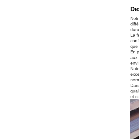
2
s
De
Notr
diff
dura
La f
conf
que 
En p
aux 
envi
Notr
exce
norm
Dans
qual
et s