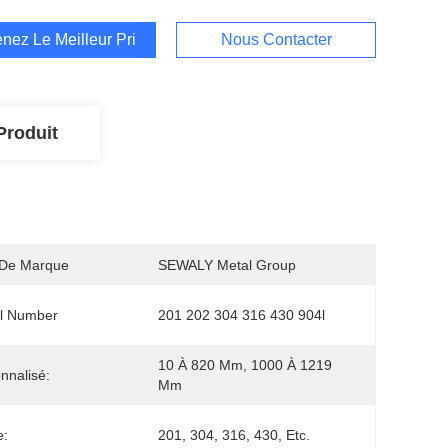
nez Le Meilleur Prix
Nous Contacter
Produit
De Marque
SEWALY Metal Group
l Number
201 202 304 316 430 904l
10 À 820 Mm, 1000 À 1219 
nnalisé:
Mm
e:
201, 304, 316, 430, Etc.