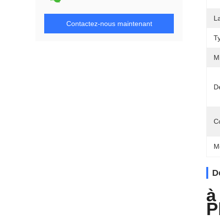
L
Contactez-nous maintenant
T
M
Dé
C
M
D
à
P