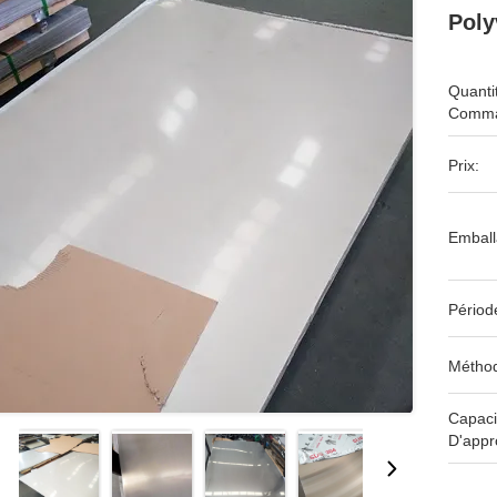
Poly
Quanti
Comma
Prix:
Emball
Périod
Méthod
Capaci
D'appr