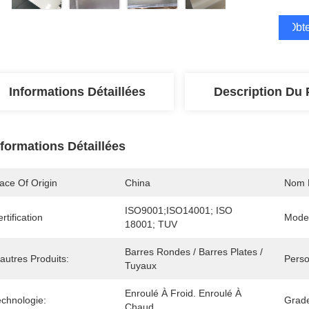
Obte
Informations Détaillées
Description Du 
nformations Détaillées
ace Of Origin
China
Nom 
ISO9001;ISO14001; ISO 
rtification
Mode
18001; TUV
Barres Rondes / Barres Plates / 
autres Produits:
Perso
Tuyaux
Enroulé À Froid. Enroulé À 
echnologie:
Grad
Chaud.