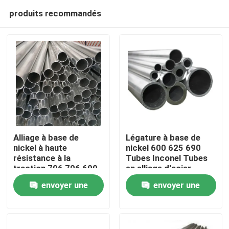
produits recommandés
Alliage à base de
Légature à base de
nickel à haute
nickel 600 625 690
résistance à la
Tubes Inconel Tubes
Aperçu
traction 706 706 600
en alliage d'acier
718 601 Inconel 718
inoxydable à vendre
envoyer une
envoyer une
Tubes
Produits
demande
demande
Vidéos