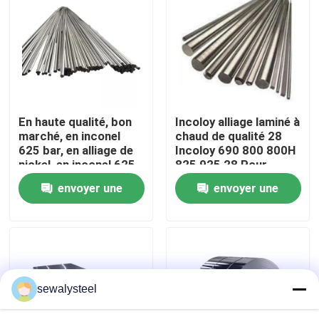
A propos de nous
Visite d'usine
En haute qualité, bon
Incoloy alliage laminé à
Contrôle de la qualité
marché, en inconel
chaud de qualité 28
625 bar, en alliage de
Incoloy 690 800 800H
nickel, en inconel 625
825 925 28 Pour
Contact
à haute température
diverses applications
envoyer une
envoyer une
industrielles
demande
demande
nouvelles
Tous les cas
sewalysteel
Demande de soumission