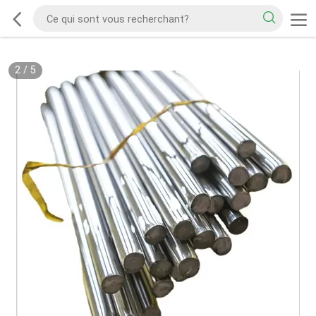
2
/
5