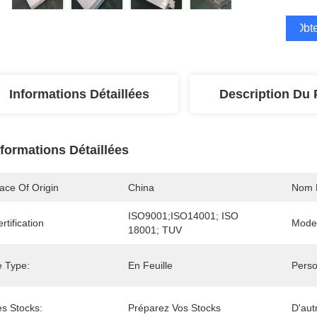
Obte
Informations Détaillées
Description Du 
nformations Détaillées
ace Of Origin
China
Nom 
ISO9001;ISO14001; ISO 
rtification
Mode
18001; TUV
e Type:
En Feuille
Perso
es Stocks:
Préparez Vos Stocks
D'aut