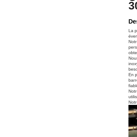
3
A
De
La p
éven
Notr
pers
obte
Nous
inox
beso
En p
barr
fiabl
Notr
util
Notr