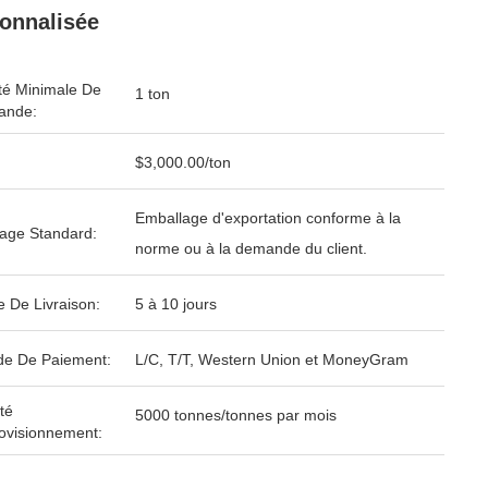
onnalisée
té Minimale De
1 ton
nde:
$3,000.00/ton
Emballage d'exportation conforme à la
age Standard:
norme ou à la demande du client.
e De Livraison:
5 à 10 jours
e De Paiement:
L/C, T/T, Western Union et MoneyGram
té
5000 tonnes/tonnes par mois
ovisionnement: