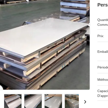
Pers
Quanti
Comma
Prix:
Emball
Périod
Méthod
Capaci
D'appr