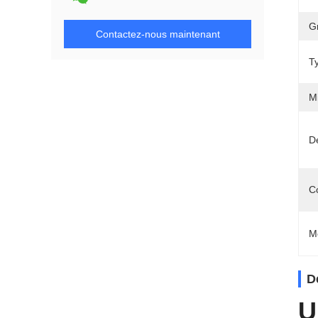
G
Contactez-nous maintenant
T
M
Dé
C
M
D
U