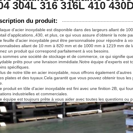
04 304L 316 316L 410 430
D
cier
Prix des feuilles
scription du produit:
laque d'acier inoxydable est disponible dans des largeurs allant de 10
tail d'applications.,430, et plus, ce qui vous assure d'obtenir la note p
e feuille d'acier inoxydable peut être personnalisée pour répondre à vo
onnalisées allant de 10 mm à 820 mm et de 1000 mm à 1219 mm de lar
nez un produit qui correspond parfaitement à vos besoins.
 sommes une société de stockage et de commerce, ce qui signifie que 
ydable prêts pour une livraison immédiate.Notre équipe d'experts est to
ins spécifiques.
lus de notre tôle en acier inoxydable, nous offrons également d'autres
es plates et des tuyaux.Cela garantit que vous pouvez obtenir tous les
e.
e produit en tôle d'acier inoxydable est fini avec une finition 2B, qui fou
isations industrielles et commerciales.
e équipe est toujours prête à vous aider avec toutes les questions ou 