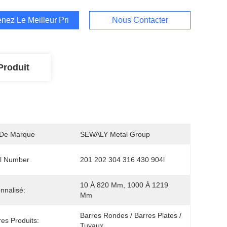
nez Le Meilleur Prix
Nous Contacter
Produit
De Marque
SEWALY Metal Group
l Number
201 202 304 316 430 904l
10 À 820 Mm, 1000 À 1219 
nnalisé:
Mm
Barres Rondes / Barres Plates / 
res Produits:
Tuyaux