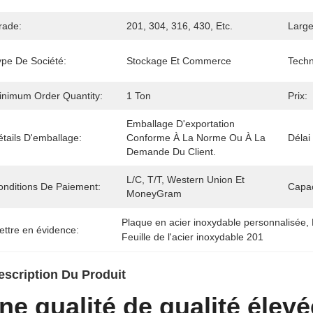
rade:
201, 304, 316, 430, Etc.
Large
ype De Société:
Stockage Et Commerce
Techn
inimum Order Quantity:
1 Ton
Prix:
Emballage D'exportation 
tails D'emballage:
Conforme À La Norme Ou À La 
Délai
Demande Du Client.
L/C, T/T, Western Union Et 
onditions De Paiement:
Capac
MoneyGram
Plaque en acier inoxydable personnalisée
, 
ettre en évidence:
Feuille de l'acier inoxydable 201
escription Du Produit
ne qualité de qualité élev