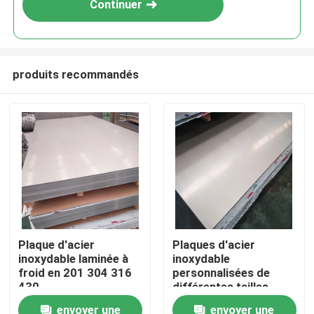
Continuer
produits recommandés
Aperçu
Plaque d'acier
Plaques d'acier
inoxydable laminée à
inoxydable
Produits
froid en 201 304 316
personnalisées de
430
différentes tailles
envoyer une
envoyer une
Vidéos