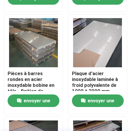
demande
demande
A propos de nous
Visite d'usine
Contrôle de la qualité
Contact
Pièces à barres
Plaque d'acier
rondes en acier
inoxydable laminée à
inoxydable bobine en
froid polyvalente de
nouvelles
tôle - finition de
1000 à 2000 mm
surface 2B
envoyer une
envoyer une
Tous les cas
demande
demande
Demande de soumission