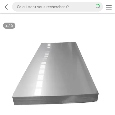
2
/
5