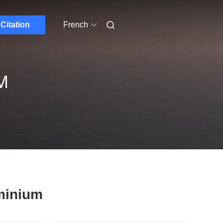
Citation
French
M
minium