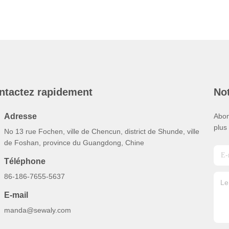
ntactez rapidement
Not
Adresse
Abon
plus
No 13 rue Fochen, ville de Chencun, district de Shunde, ville
de Foshan, province du Guangdong, Chine
Téléphone
86-186-7655-5637
E-mail
manda@sewaly.com