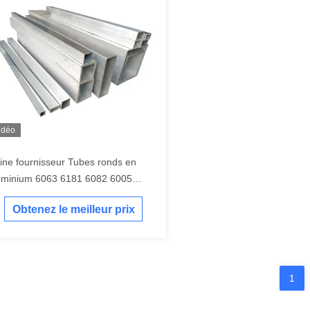
idéo
ine fournisseur Tubes ronds en
uminium 6063 6181 6082 6005
bes en aluminium de 2 pouces
Obtenez le meilleur prix
1