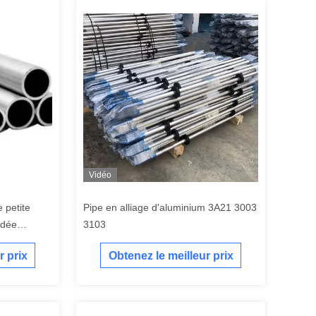
Vidéo
 petite
Pipe en alliage d'aluminium 3A21 3003
udée
3103
r prix
Obtenez le meilleur prix