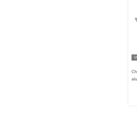
V
Ch
al
Tu