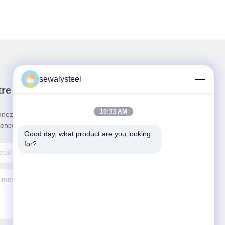
sewalysteel
re newsletter
10:33 AM
nez-vous à notre newsletter pour des réductions et
 encore.
Good day, what product are you looking 
for?