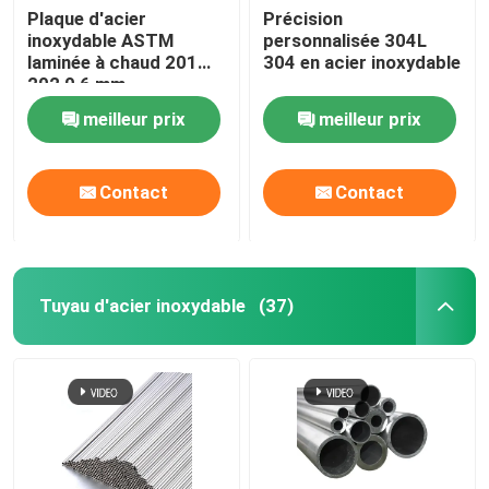
Plaque d'acier
Précision
inoxydable ASTM
personnalisée 304L
bobine de papier d'aluminium
laminée à chaud 201
304 en acier inoxydable
202 0,6 mm
d'épaisseur 2b Plaque
Barre ronde de cuivre
meilleur prix
meilleur prix
d'acier inoxydable finie
Fil de cuivre massif
Contact
Contact
Tuyau de cuivre rond
Tuyau d'acier inoxydable
(37)
Plaque plate en cuivre
Bobine de cuivre de bande