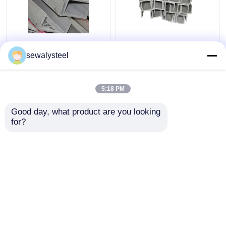
410 430 904L 409L
304 304l 316 316l
310s Profil en acier
Barre d'angle en acier
sewalysteel
inoxydable
inoxydable profilée à
personnalisé barre
chaud
plate ronde
5:18 PM
meilleur prix
meilleur prix
Good day, what product are you looking 
for?
Contact
Contact
Regardez plus
Aperçu
Au sujet de nous
Contactez-nous
Desktop Site
Plan du site
Politique de confidentialité