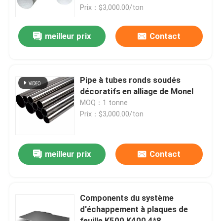
Prix：$3,000.00/ton
A propos de nous
meilleur prix
Contact
Visite d'usine
Pipe à tubes ronds soudés
Contrôle de la qualité
décoratifs en alliage de Monel
MOQ：1 tonne
Prix：$3,000.00/ton
Contact
nouvelles
meilleur prix
Contact
Tous les cas
Components du système
d'échappement à plaques de
Demande de soumission
feuille K500 K400 4*8