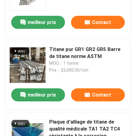
A propos de nous
meilleur prix
Contact
Visite d'usine
Titane pur GR1 GR2 GR5 Barre
Contrôle de la qualité
de titane norme ASTM
MOQ：1 tonne
Prix：$3,000.00/ton
Contact
nouvelles
meilleur prix
Contact
Tous les cas
Plaque d'alliage de titane de
qualité médicale TA1 TA2 TC4
Demande de soumission
résistante à la corrosion