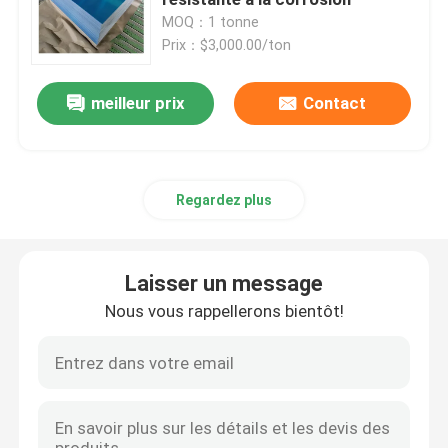
MOQ：1 tonne
Prix：$3,000.00/ton
Plaque en acier inoxydable
meilleur prix
Contact
Tuyau d'acier inoxydable
Coils en acier inoxydable
Regardez plus
Barre d'acier inoxydable
Laisser un message
Profil d'acier inoxydable
Nous vous rappellerons bientôt!
Alliage de nickel
Alliage de Hastelloy