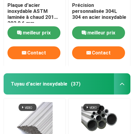
Plaque d'acier
Précision
inoxydable ASTM
personnalisée 304L
bobine de papier d'aluminium
laminée à chaud 201
304 en acier inoxydable
202 0,6 mm
d'épaisseur 2b Plaque
Barre ronde de cuivre
meilleur prix
meilleur prix
d'acier inoxydable finie
Fil de cuivre massif
Contact
Contact
Tuyau de cuivre rond
Tuyau d'acier inoxydable
(37)
Plaque plate en cuivre
Bobine de cuivre de bande