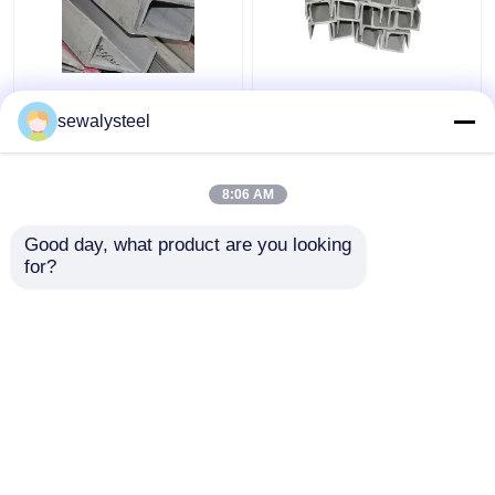
410 430 904L 409L
304 304l 316 316l
310s Profil en acier
Barre d'angle en acier
sewalysteel
inoxydable
inoxydable profilée à
personnalisé barre
chaud
plate ronde
8:06 AM
meilleur prix
meilleur prix
Good day, what product are you looking 
for?
Contact
Contact
Regardez plus
Aperçu
Au sujet de nous
Contactez-nous
Desktop Site
Plan du site
Politique de confidentialité