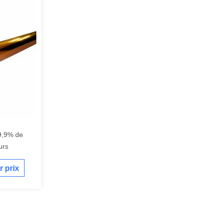
9,9% de
urs
r prix