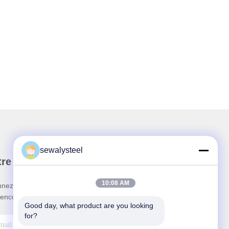
sewalysteel
re newsletter
10:08 AM
nez-vous à notre newsletter pour des réductions et
 encore.
Good day, what product are you looking 
for?