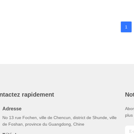
1
ntactez rapidement
Not
Adresse
Abon
plus
No 13 rue Fochen, ville de Chencun, district de Shunde, ville
de Foshan, province du Guangdong, Chine