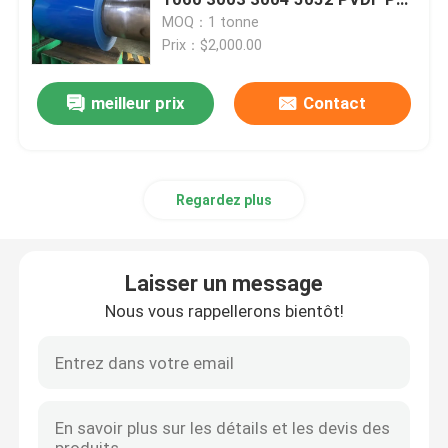
prépeint
MOQ：1 tonne
Prix：$2,000.00
Plaque en acier inoxydable
meilleur prix
Contact
Tuyau d'acier inoxydable
Coils en acier inoxydable
Regardez plus
Barre d'acier inoxydable
Laisser un message
Profil d'acier inoxydable
Nous vous rappellerons bientôt!
Alliage de nickel
Alliage de Hastelloy