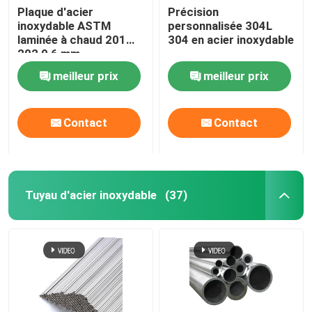
Plaque d'acier
Précision
inoxydable ASTM
personnalisée 304L
bobine de papier d'aluminium
laminée à chaud 201
304 en acier inoxydable
202 0,6 mm
d'épaisseur 2b Plaque
Barre ronde de cuivre
meilleur prix
meilleur prix
d'acier inoxydable finie
Fil de cuivre massif
Contact
Contact
Tuyau de cuivre rond
Tuyau d'acier inoxydable
(37)
Plaque plate en cuivre
Bobine de cuivre de bande