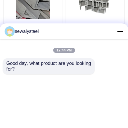
410 430 904L 409L
304 304l 316 316l
310s Profil en acier
Barre d'angle en acier
sewalysteel
inoxydable
inoxydable profilée à
personnalisé barre
chaud
plate ronde
12:44 PM
meilleur prix
meilleur prix
Good day, what product are you looking 
for?
Contact
Contact
Regardez plus
Aperçu
Au sujet de nous
Contactez-nous
Desktop Site
Plan du site
Politique de confidentialité