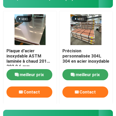
Plaque en acier inoxydable
Tuyau d'acier inoxydable
Coils en acier inoxydable
Plaque d'acier
Précision
inoxydable ASTM
personnalisée 304L
laminée à chaud 201
304 en acier inoxydable
Barre d'acier inoxydable
202 0,6 mm
d'épaisseur 2b Plaque
meilleur prix
meilleur prix
d'acier inoxydable finie
Profil d'acier inoxydable
Contact
Contact
Alliage de nickel
Alliage de Hastelloy