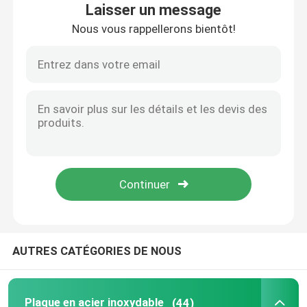
Laisser un message
Nous vous rappellerons bientôt!
A propos de nous
Visite d'usine
Contrôle de la qualité
Contact
nouvelles
AUTRES CATÉGORIES DE NOUS
Tous les cas
Demande de soumission
Plaque en acier inoxydable
(44)