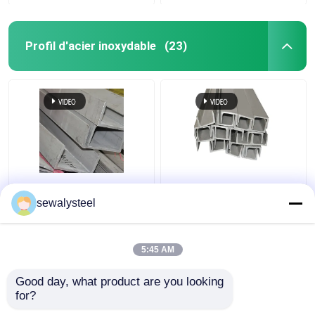
Profil d'acier inoxydable
(23)
410 430 904L 409L
304 304l 316 316l
310s Profil en acier
Barre d'angle en acier
sewalysteel
inoxydable
inoxydable profilée à
personnalisé barre
chaud
plate ronde
5:45 AM
meilleur prix
meilleur prix
Good day, what product are you looking 
for?
Contact
Contact