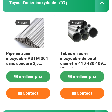
Tuyau d'acier inoxydable
(37)
Alliage de Monel
Alliage d'Inconel
Alliage de titane
Pipe en acier
Tubes en acier
inoxydable ASTM 304
inoxydable de petit
Plat en aluminium de feuille
sans soudure 2,5
diamètre 410 430 409
pouces pour la
SS Tubes en forme
construction / la
spéciale
Bobine en aluminium
meilleur prix
meilleur prix
décoration
Rod rond en aluminium
Contact
Contact
tube rond en aluminium