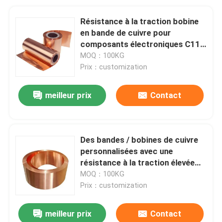
Résistance à la traction bobine
en bande de cuivre pour
composants électroniques C110
C103 T1 T2 T3 C10200 C11000
MOQ：100KG
Prix：customization
meilleur prix
Contact
Des bandes / bobines de cuivre
personnalisées avec une
résistance à la traction élevée
C11000 C12200 C12000
MOQ：100KG
C17200
Prix：customization
meilleur prix
Contact