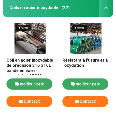
Coils en acier inoxydable
(32)
bobine de papier d'aluminium
Barre ronde de cuivre
Fil de cuivre massif
Coil en acier inoxydable
Résistant à l'usure et à
Tuyau de cuivre rond
de précision 316 316L
l'oxydation
bande en acier
inoxydable ASTM
Plaque plate en cuivre
laminée à froid
meilleur prix
meilleur prix
Bobine de cuivre de bande
Contact
Contact