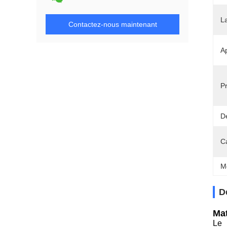
L
Contactez-nous maintenant
Ap
Pr
Dé
C
M
D
Mat
Le 