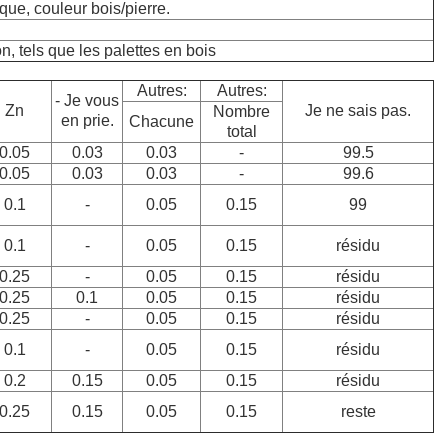
que, couleur bois/pierre.
n, tels que les palettes en bois
Autres:
Autres:
- Je vous
Zn
Je ne sais pas.
Nombre
en prie.
Chacune
total
0.05
0.03
0.03
-
99.5
0.05
0.03
0.03
-
99.6
0.1
-
0.05
0.15
99
0.1
-
0.05
0.15
résidu
0.25
-
0.05
0.15
résidu
0.25
0.1
0.05
0.15
résidu
0.25
-
0.05
0.15
résidu
0.1
-
0.05
0.15
résidu
0.2
0.15
0.05
0.15
résidu
0.25
0.15
0.05
0.15
reste