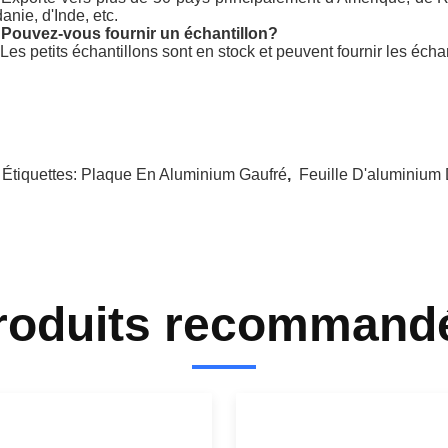
luminium
En relief
Application à la feuille:
placage en aluminium est une sorte de matériau de décoration 
s coupe, cisaillement, traitement de tôle, peinture de surface e
 produits en placage en aluminium ont un large éventail d'applic
eut être utilisé pour les plafonds intérieurs; il peut être utilisé 
 être utilisé pour les panneaux publicitaires et autres endroits.