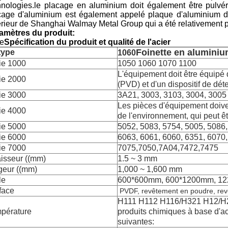
hnologies.le placage en aluminium doit également être pulvéri
cage d'aluminium est également appelé plaque d'aluminium de 
érieur de Shanghai Walmay Metal Group qui a été relativement p
amètres du produit:
Le
Spécification du produit et qualité de l'acier
Foinette en alumini
type
1060
ie 1000
1050 1060 1070 1100
L'équipement doit être équipé d
ie 2000
(PVD) et d'un dispositif de dé
ie 3000
3A21, 3003, 3103, 3004, 3005
Les pièces d'équipement doiven
ie 4000
de l'environnement, qui peut êt
ie 5000
5052, 5083, 5754, 5005, 5086
ie 6000
6063, 6061, 6060, 6351, 6070
ie 7000
7075,7050,7A04,7472,7475
isseur ((mm)
1.5 ~ 3 mm
geur ((mm)
1,000 ~ 1,600 mm
le
600*600mm, 600*1200mm, 
face
PVDF, revêtement en poudre, rev
H111 H112 H116/H321 H12/H
pérature
produits chimiques à base d'ac
suivantes: