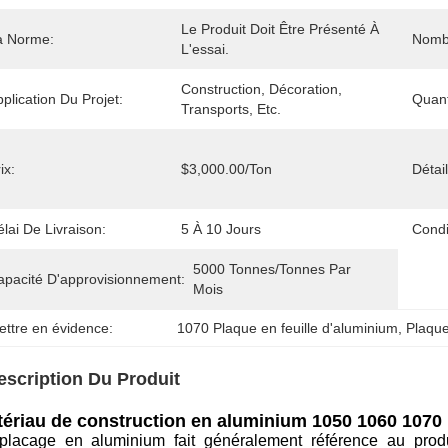
Le Produit Doit Être Présenté À 
a Norme:
Nomb
L'essai.
Construction, Décoration, 
plication Du Projet:
Quan
Transports, Etc.
ix:
$3,000.00/ton
Détai
lai De Livraison:
5 À 10 Jours
Condi
5000 Tonnes/tonnes Par 
apacité D'approvisionnement:
Mois
ettre en évidence:
1070 Plaque en feuille d'aluminium
, 
Plaque
escription Du Produit
ériau de construction en aluminium 1050 1060 1070 
placage en aluminium fait généralement référence au produi