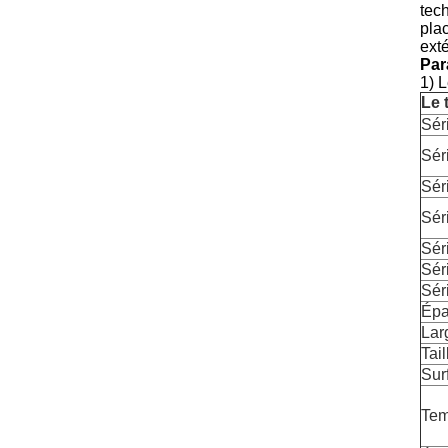
tec
pla
ext
Par
1) 
Le 
Sér
Sér
Sér
Sér
Sér
Sér
Sér
Épa
Lar
Tail
Sur
Tem