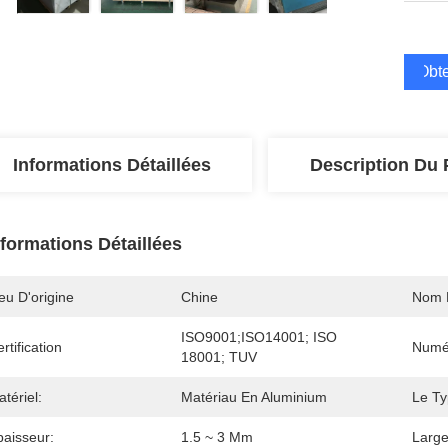
Obte
Informations Détaillées
Description Du 
nformations Détaillées
eu D'origine
Chine
Nom 
ISO9001;ISO14001; ISO 
rtification
Numé
18001; TUV
tériel:
Matériau En Aluminium
Le Ty
paisseur:
1.5 ~ 3 Mm
Large