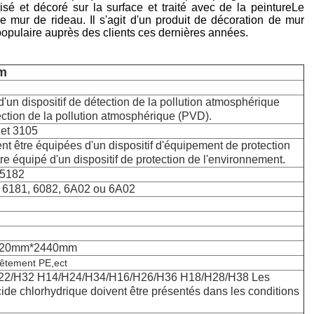
sé et décoré sur la surface et traité avec de la peintureLe
mur de rideau. Il s'agit d'un produit de décoration de mur
opulaire auprès des clients ces dernières années.
um
'un dispositif de détection de la pollution atmosphérique
tection de la pollution atmosphérique (PVD).
 et 3105
t être équipées d'un dispositif d'équipement de protection
re équipé d'un dispositif de protection de l'environnement.
,5182
, 6181, 6082, 6A02 ou 6A02
1220mm*2440mm
êtement PE,ect
22/H32 H14/H24/H34/H16/H26/H36 H18/H28/H38 Les
ide chlorhydrique doivent être présentés dans les conditions