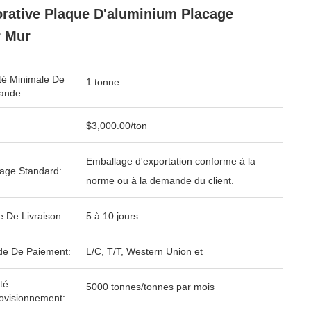
rative Plaque D'aluminium Placage
 Mur
té Minimale De
1 tonne
nde:
$3,000.00/ton
Emballage d'exportation conforme à la
age Standard:
norme ou à la demande du client.
e De Livraison:
5 à 10 jours
e De Paiement:
L/C, T/T, Western Union et
té
5000 tonnes/tonnes par mois
ovisionnement: