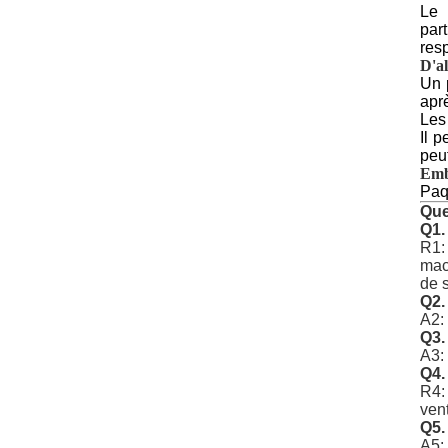
Le 
par
res