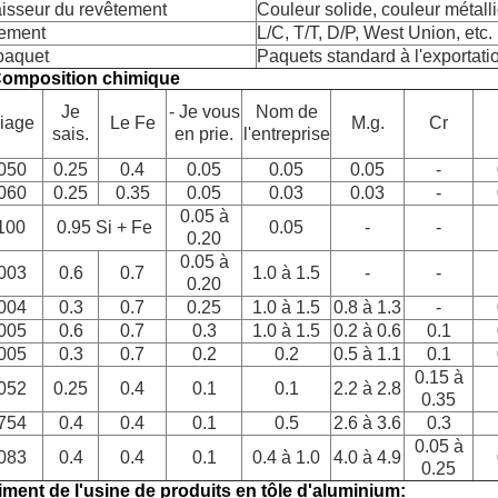
isseur du revêtement
Couleur solide, couleur métalli
ement
L/C, T/T, D/P, West Union, etc.
paquet
Paquets standard à l'exportatio
Composition chimique
Je
- Je vous
Nom de
liage
Le Fe
M.g.
Cr
sais.
en prie.
l'entreprise
050
0.25
0.4
0.05
0.05
0.05
-
060
0.25
0.35
0.05
0.03
0.03
-
0.05 à
100
0.95 Si + Fe
0.05
-
-
0.20
0.05 à
003
0.6
0.7
1.0 à 1.5
-
-
0.20
004
0.3
0.7
0.25
1.0 à 1.5
0.8 à 1.3
-
005
0.6
0.7
0.3
1.0 à 1.5
0.2 à 0.6
0.1
005
0.3
0.7
0.2
0.2
0.5 à 1.1
0.1
0.15 à
052
0.25
0.4
0.1
0.1
2.2 à 2.8
0.35
754
0.4
0.4
0.1
0.5
2.6 à 3.6
0.3
0.05 à
083
0.4
0.4
0.1
0.4 à 1.0
4.0 à 4.9
0.25
iment de l'usine de produits en tôle d'aluminium: