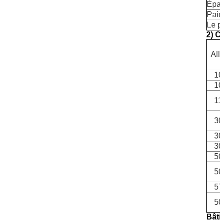
Épa
Pai
Le 
2) 
Al
1
1
1
3
3
3
5
5
5
5
Bât