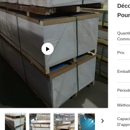
Déco
Pour
Quanti
Comma
Prix:
Emball
Périod
Méthod
Capaci
D'appr