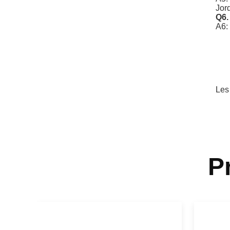
D'a
Un 
aprè
Les
Il p
peut