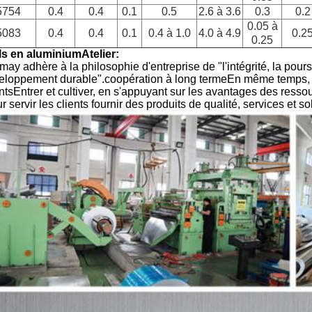
5754
0.4
0.4
0.1
0.5
2.6 à 3.6
0.3
0.2
0.05 à
5083
0.4
0.4
0.1
0.4 à 1.0
4.0 à 4.9
0.2
0.25
ls en aluminium
Atelier:
ay adhère à la philosophie d'entreprise de "l'intégrité, la pour
eloppement durable".coopération à long termeEn même temps, il f
ntsEntrer et cultiver, en s'appuyant sur les avantages des ressou
 servir les clients fournir des produits de qualité, services et s