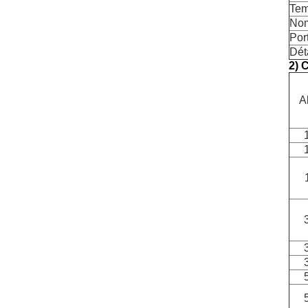
Tem
Nom
Por
Dét
2) 
A