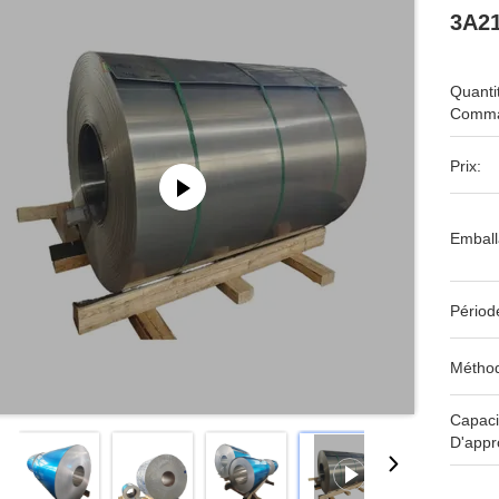
3A21
Quanti
Comma
Prix:
Emball
Périod
Méthod
Capaci
D'appr