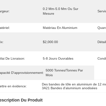
0.2 Mm-5.0 Mm Ou Sur 
argeur:
Servi
Mesure
tériel:
Matériau En Aluminium
Quan
ix:
$2,000.00
Détai
lai De Livraison:
5-8 Jours Ouvrables
Condi
5000 Tonnes/tonnes Par 
apacité D'approvisionnement:
Mois
Des bandes de tôle en aluminium de 12 
ettre en évidence:
3A21 Bandes d'aluminium anodisées
escription Du Produit