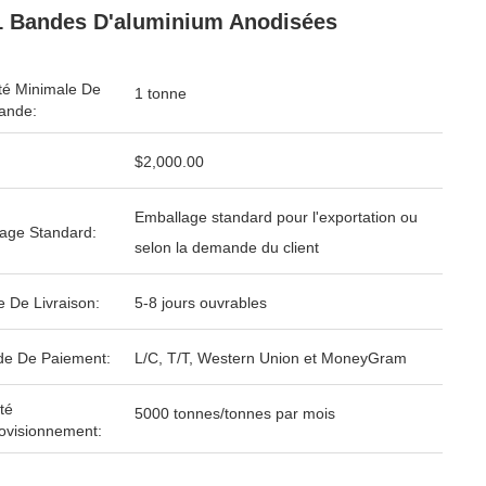
 Bandes D'aluminium Anodisées
té Minimale De
1 tonne
nde:
$2,000.00
Emballage standard pour l'exportation ou
age Standard:
selon la demande du client
e De Livraison:
5-8 jours ouvrables
e De Paiement:
L/C, T/T, Western Union et MoneyGram
té
5000 tonnes/tonnes par mois
ovisionnement: