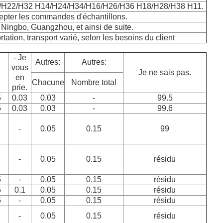
/H22/H32 H14/H24/H34/H16/H26/H36 H18/H28/H38 H11.
epter les commandes d'échantillons.
 Ningbo, Guangzhou, et ainsi de suite.
ation, transport varié, selon les besoins du client
- Je
Autres:
Autres:
vous
Je ne sais pas.
en
Chacune
Nombre total
prie.
5
0.03
0.03
-
99.5
5
0.03
0.03
-
99.6
-
0.05
0.15
99
-
0.05
0.15
résidu
5
-
0.05
0.15
résidu
5
0.1
0.05
0.15
résidu
5
-
0.05
0.15
résidu
-
0.05
0.15
résidu