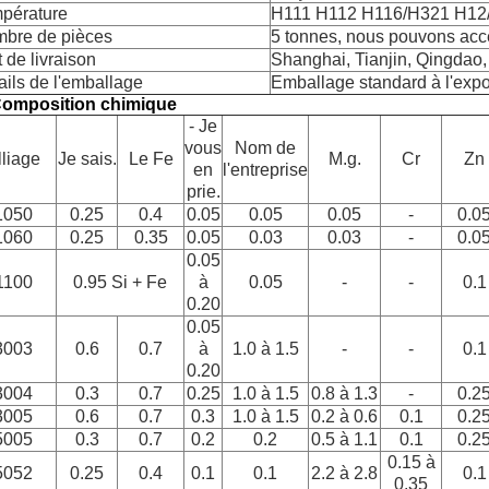
pérature
H111 H112 H116/H321 H12
bre de pièces
5 tonnes, nous pouvons acc
t de livraison
Shanghai, Tianjin, Qingdao,
ails de l'emballage
Emballage standard à l'export
Composition chimique
- Je
vous
Nom de
lliage
Je sais.
Le Fe
M.g.
Cr
Zn
en
l'entreprise
prie.
1050
0.25
0.4
0.05
0.05
0.05
-
0.0
1060
0.25
0.35
0.05
0.03
0.03
-
0.0
0.05
1100
0.95 Si + Fe
à
0.05
-
-
0.1
0.20
0.05
3003
0.6
0.7
à
1.0 à 1.5
-
-
0.1
0.20
3004
0.3
0.7
0.25
1.0 à 1.5
0.8 à 1.3
-
0.2
3005
0.6
0.7
0.3
1.0 à 1.5
0.2 à 0.6
0.1
0.2
5005
0.3
0.7
0.2
0.2
0.5 à 1.1
0.1
0.2
0.15 à
5052
0.25
0.4
0.1
0.1
2.2 à 2.8
0.1
0.35