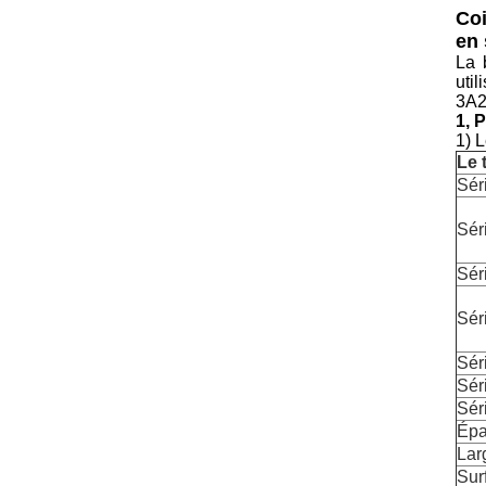
Coi
en 
La 
uti
3A2
1, 
1) 
Le 
Sér
Sér
Sér
Sér
Sér
Sér
Sér
Épa
Lar
Sur