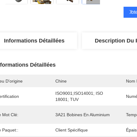
Obte
Informations Détaillées
Description Du 
nformations Détaillées
eu D'origine
Chine
Nom 
ISO9001;ISO14001; ISO 
rtification
Numé
18001; TUV
e Mot Clé:
3A21 Bobines En Aluminium
Tempé
e Paquet::
Client Spécifique
Épais