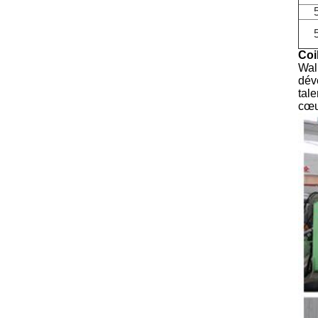
Coi
Walm
dév
tale
cœur