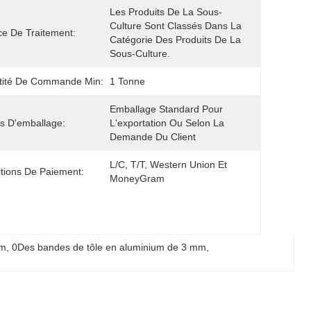
Les Produits De La Sous-
Culture Sont Classés Dans La 
ce De Traitement:
Catégorie Des Produits De La 
Sous-Culture.
tité De Commande Min:
1 Tonne
Emballage Standard Pour 
ls D'emballage:
L'exportation Ou Selon La 
Demande Du Client
L/C, T/T, Western Union Et 
tions De Paiement:
MoneyGram
mm
, 
0Des bandes de tôle en aluminium de 3 mm
, 