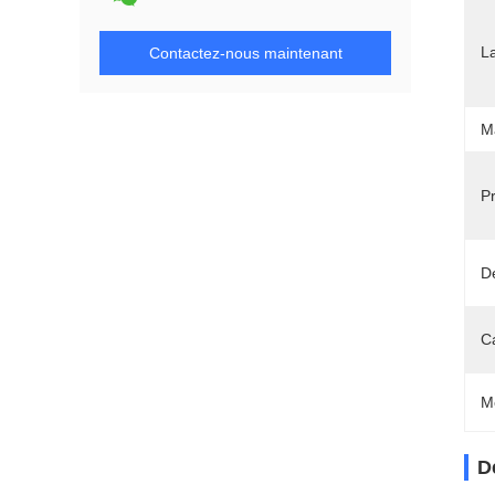
L
Contactez-nous maintenant
Ma
Pr
Dé
C
M
D