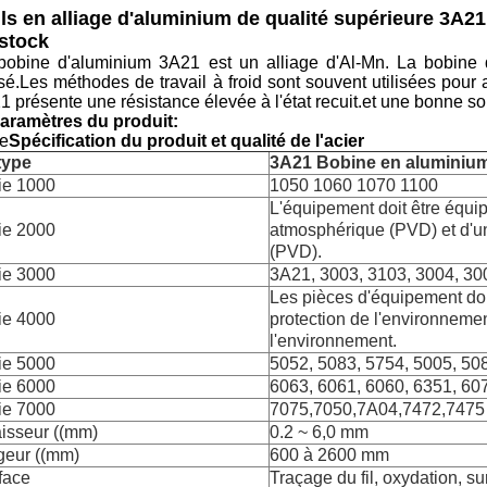
ls en alliage d'aluminium de qualité supérieure 3A21
stock
bobine d'aluminium 3A21 est un alliage d'Al-Mn. La bobine 
lisé.Les méthodes de travail à froid sont souvent utilisées pou
1 présente une résistance élevée à l'état recuit.et une bonne so
Paramètres du produit:
Le
Spécification du produit et qualité de l'acier
type
3A21 Bobine en aluminiu
ie 1000
1050 1060 1070 1100
L'équipement doit être équipé
ie 2000
atmosphérique (PVD) et d'un 
(PVD).
ie 3000
3A21, 3003, 3103, 3004, 30
Les pièces d'équipement doi
ie 4000
protection de l'environnement
l'environnement.
ie 5000
5052, 5083, 5754, 5005, 50
ie 6000
6063, 6061, 6060, 6351, 60
ie 7000
7075,7050,7A04,7472,7475
isseur ((mm)
0.2 ~ 6,0 mm
geur ((mm)
600 à 2600 mm
face
Traçage du fil, oxydation, sur