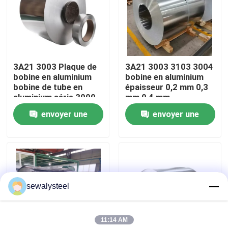
A propos de nous
Visite d'usine
3A21 3003 Plaque de
3A21 3003 3103 3004
bobine en aluminium
bobine en aluminium
bobine de tube en
épaisseur 0,2 mm 0,3
Contrôle de la qualité
aluminium série 3000
mm 0,4 mm
envoyer une
envoyer une
Contact
demande
demande
nouvelles
sewalysteel
Tous les cas
11:14 AM
Demande de soumission