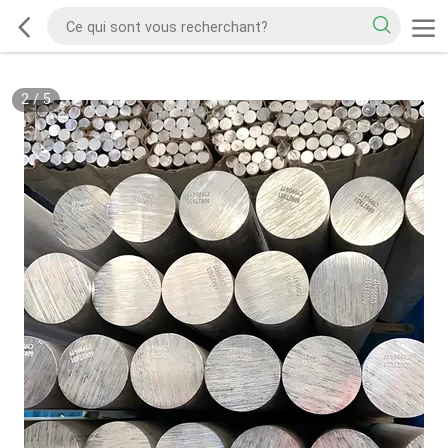
2
/
5