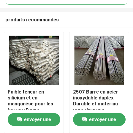
produits recommandés
Faible teneur en
2507 Barre en acier
Aperçu
silicium et en
inoxydable duplex
manganèse pour les
Durable et matériau
barres d'acier
pour diverses
Produits
inoxydable de la
applications
envoyer une
envoyer une
catégorie 2507 2205
Vidéos
demande
demande