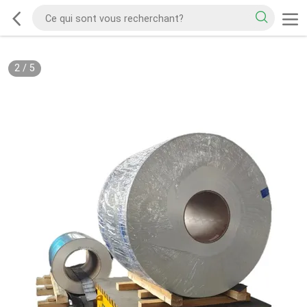
2
/
5