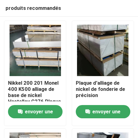
produits recommandés
Nikkel 200 201 Monel
Plaque d'alliage de
400 K500 alliage de
nickel de fonderie de
base de nickel
précision
Aperçu
Hastelloy C276 Plaque
/ feuille
envoyer une
envoyer une
Produits
demande
demande
Vidéos