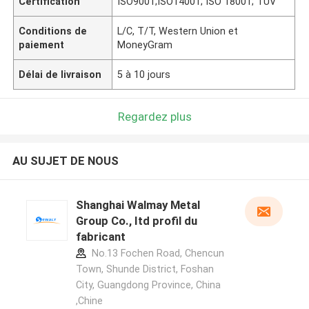
Certification
ISO9001;ISO14001; ISO 18001; TUV
Conditions de
L/C, T/T, Western Union et
paiement
MoneyGram
Délai de livraison
5 à 10 jours
Regardez plus
AU SUJET DE NOUS
Shanghai Walmay Metal
Group Co., Itd profil du
fabricant
No.13 Fochen Road, Chencun
Town, Shunde District, Foshan
City, Guangdong Province, China
,Chine