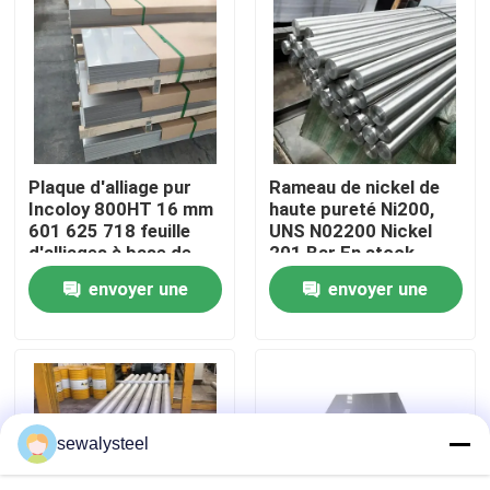
A propos de nous
Visite d'usine
Plaque d'alliage pur
Rameau de nickel de
Contrôle de la qualité
Incoloy 800HT 16 mm
haute pureté Ni200,
601 625 718 feuille
UNS N02200 Nickel
d'alliages à base de
201 Bar En stock
Contact
nickel pour les
envoyer une
envoyer une
applications à haute
température
demande
demande
nouvelles
Tous les cas
sewalysteel
Demande de soumission