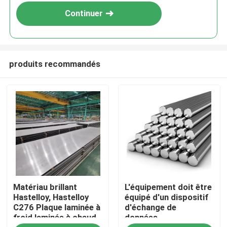
Continuer
produits recommandés
Aperçu
Matériau brillant
L'équipement doit être
Produits
Hastelloy, Hastelloy
équipé d'un dispositif
C276 Plaque laminée à
d'échange de
froid laminée à chaud
données.
Vidéos