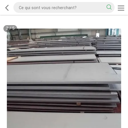
2
/
5