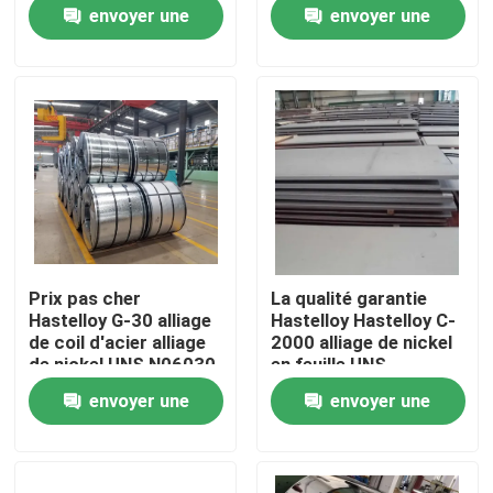
0,5-20 mm Balance
envoyer une
envoyer une
demande
demande
A propos de nous
Visite d'usine
Contrôle de la qualité
Contact
Prix pas cher
La qualité garantie
Hastelloy G-30 alliage
Hastelloy Hastelloy C-
nouvelles
de coil d'acier alliage
2000 alliage de nickel
de nickel UNS N06030
en feuille UNS
bande d'acier pour la
N06200/ NS345
envoyer une
envoyer une
fabrication de
Plaque
Tous les cas
cellophane
demande
demande
Demande de soumission