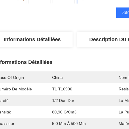
Obte
Informations Détaillées
Description Du 
nformations Détaillées
ace Of Origin
China
Nom 
uméro De Modèle
T1 T10900
Résis
ureté:
1/2 Dur, Dur
La Mal
nsité:
80,96 G/cm3
La Pu
paisseur:
5.0 Mm À 500 Mm
Matér