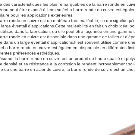
e des caractéristiques les plus remarquables de la barre ronde en cuivr
riau peut être exposé à l'eau saléeLa barre ronde en cuivre est égaleme
laire pour les applications extérieures.
arre ronde en cuivre est un matériau très malléable, ce qui signifie qu
 large éventail d'applications.Cette malléabilité en fait un choix idéal
 utilisée dans la fabrication, où elle peut être façonnée en une gamme
arre ronde en cuivre est disponible dans une gamme de tailles et d'épai
isé dans un large éventail d'applications.Il est souvent utilisé comme u
reLa barre ronde en cuivre est également disponible en différentes fini
érentes préférences esthétiques.
ésumé, la barre ronde en cuivre est un produit de haute qualité et poly
e densité et sa résistance à la corrosion le rendent incroyablement so
re ou une barre en acier de cuivre, la barre ronde de cuivre est un choix