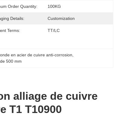
um Order Quantity:
100KG
ging Details:
Customization
ent Terms:
TT/LC
ronde en acier de cuivre anti-corrosion
, 
r de 500 mm
on alliage de cuivre
re T1 T10900