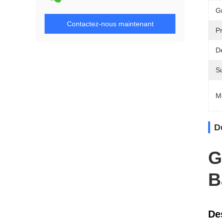
G
Contactez-nous maintenant
Pr
De
Su
M
D
G
B
De