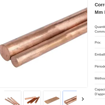
Corr
Mm D
Quanti
Comma
Prix:
Emball
Périod
Méthod
Capaci
D'appr