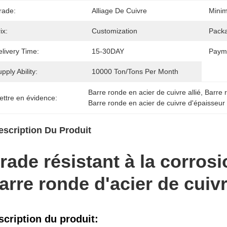
rade:
Alliage De Cuivre
Minim
ix:
Customization
Packa
livery Time:
15-30DAY
Paym
pply Ability:
10000 Ton/Tons Per Month
Barre ronde en acier de cuivre allié
, 
Barre 
ettre en évidence:
Barre ronde en acier de cuivre d'épaisseu
escription Du Produit
rade résistant à la corrosi
arre ronde d'acier de cuiv
scription du produit: