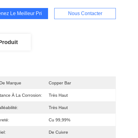
nez Le Meilleur Prix
Nous Contacter
Produit
De Marque
Copper Bar
tance À La Corrosion:
Très Haut
léabilité:
Très Haut
reté:
Cu 99,99%
iel:
De Cuivre