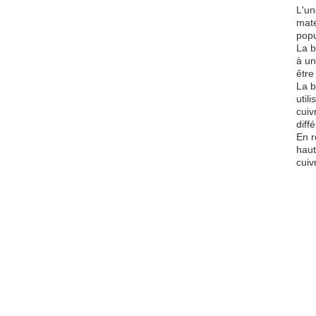
L'un
maté
popu
La b
à un
être
La b
util
cuiv
diff
En r
haut
cuiv