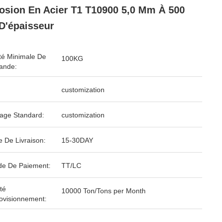
osion En Acier T1 T10900 5,0 Mm À 500
'épaisseur
té Minimale De
100KG
nde:
customization
age Standard:
customization
e De Livraison:
15-30DAY
e De Paiement:
TT/LC
té
10000 Ton/Tons per Month
ovisionnement: