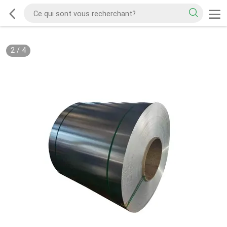
2
/
4