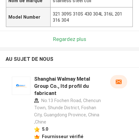
Nom de marque
stainless steel coil
321 309S 310S 430 304L 316L 201
Model Number
316 304
Regardez plus
AU SUJET DE NOUS
Shanghai Walmay Metal
Group Co., Itd profil du
fabricant
No.13 Fochen Road, Chencun
Town, Shunde District, Foshan
City, Guangdong Province, China
,Chine
5.0
Fournisseur vérifié