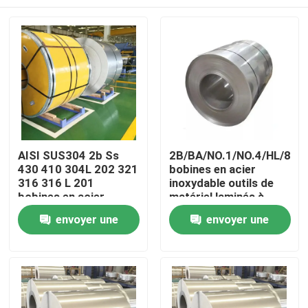
AISI SUS304 2b Ss
2B/BA/NO.1/NO.4/HL/8K
430 410 304L 202 321
bobines en acier
316 316 L 201
inoxydable outils de
bobines en acier
matériel laminés à
inoxydable laminées à
froid à chaud 10000
Aperçu
envoyer une
envoyer une
chaud ou à froid
tonnes
demande
demande
Produits
Vidéos