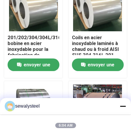
A propos de nous
Visite d'usine
201/202/304/304L/316/316L/321/310S/430/439/904
Coils en acier
bobine en acier
inoxydable laminés à
inoxydable pour la
chaud ou à froid AISI
Contrôle de la qualité
fabrication de
SUS 304 316L 201
machines de
430 410 202 321 316
envoyer une
envoyer une
traitement et de
310S
Contact
construction
demande
demande
nouvelles
sewalysteel
Tous les cas
6:04 AM
Demande de soumission