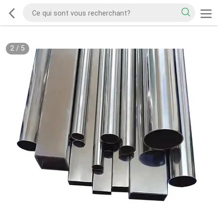
2
/
5