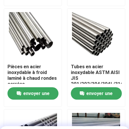
demande
demande
A propos de nous
Visite d'usine
Contrôle de la qualité
Pièces en acier
Tubes en acier
Contact
inoxydable à froid
inoxydable ASTM AISI
laminé à chaud rondes
JIS
carrées
201/202/304/304L/316/3
nouvelles
ASTM/AISI/DIN/JIS
laminés à froid chaud
envoyer une
envoyer une
201/304/316/409/410/430/316L/304L
demande
demande
Tous les cas
Demande de soumission