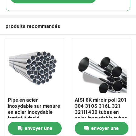
produits recommandés
Aperçu
Pipe en acier
AISI 8K miroir poli 201
inoxydable sur mesure
304 310S 316L 321
en acier inoxydable
321H 430 tubes en
Produits
laminé à froid
acier inoxydable tubes
en acier inoxydable
envoyer une
envoyer une
Vidéos