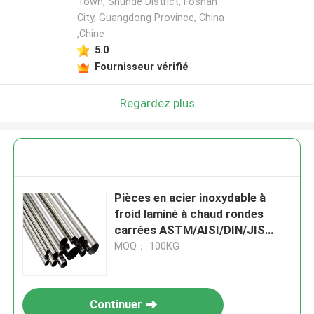
Town, Shunde District, Foshan
City, Guangdong Province, China
,Chine
5.0
Fournisseur vérifié
Regardez plus
Pièces en acier inoxydable à
froid laminé à chaud rondes
carrées ASTM/AISI/DIN/JIS
201/304/316/409/410/430/316
MOQ： 100KG
L/304L
Continuer