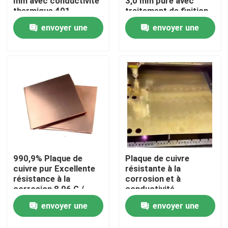
mm avec conductivité
3,0 mm pure avec
thermique 401
traitement de finition
W/(m·K)
de surface
envoyer une
envoyer une
A propos de nous
demande
demande
Visite d'usine
Contrôle de la qualité
Contact
nouvelles
990,9% Plaque de
Plaque de cuivre
cuivre pur Excellente
résistante à la
résistance à la
corrosion et à
corrosion 8,96 G /
conductivité
Tous les cas
cm3 Densité Plaque de
thermique
envoyer une
envoyer une
cuivre
Demande de soumission
demande
demande