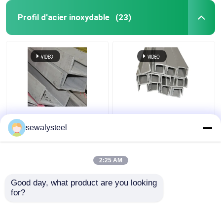
Profil d'acier inoxydable
(23)
410 430 904L 409L
304 304l 316 316l
310s Profil en acier
Barre d'angle en acier
sewalysteel
inoxydable
inoxydable profilée à
personnalisé barre
chaud
plate ronde
2:25 AM
meilleur prix
meilleur prix
Good day, what product are you looking 
for?
Contact
Contact