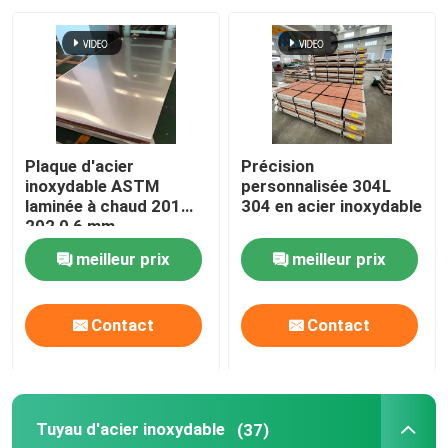
A propos de nous
Visite d'usine
Plaque d'acier
Précision
Contrôle de la qualité
inoxydable ASTM
personnalisée 304L
laminée à chaud 201
304 en acier inoxydable
202 0,6 mm
d'épaisseur 2b Plaque
Contact
meilleur prix
meilleur prix
d'acier inoxydable finie
nouvelles
Contact
Contact
Tous les cas
Tuyau d'acier inoxydable
(37)
Demande de soumission