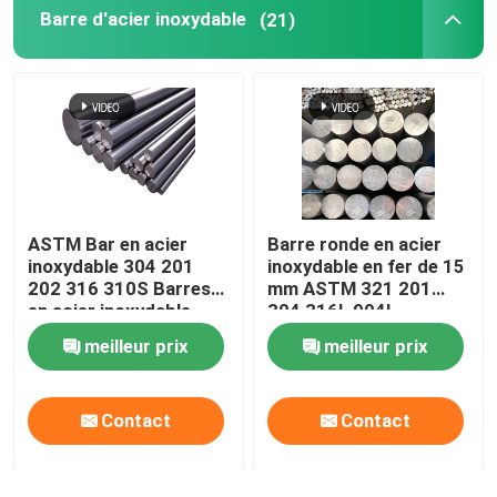
Barre d'acier inoxydable
(21)
bobine de papier d'aluminium
Barre ronde de cuivre
Fil de cuivre massif
ASTM Bar en acier
Barre ronde en acier
Tuyau de cuivre rond
inoxydable 304 201
inoxydable en fer de 15
202 316 310S Barres
mm ASTM 321 201
en acier inoxydable
304 316L 904l
Plaque plate en cuivre
rondes et brillantes
meilleur prix
meilleur prix
Bobine de cuivre de bande
Contact
Contact