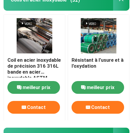
Alliage de Monel
Alliage d'Inconel
Alliage de titane
Coil en acier inoxydable
Résistant à l'usure et à
de précision 316 316L
l'oxydation
Plat en aluminium de feuille
bande en acier
inoxydable ASTM
laminée à froid
meilleur prix
meilleur prix
Bobine en aluminium
Contact
Contact
Rod rond en aluminium
tube rond en aluminium