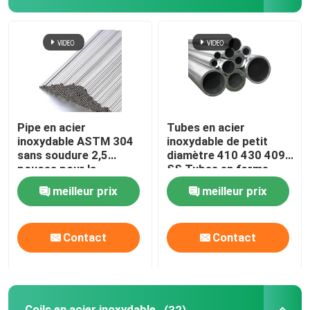
Plaque en acier inoxydable
Tuyau d'acier inoxydable
Coils en acier inoxydable
Pipe en acier
Tubes en acier
inoxydable ASTM 304
inoxydable de petit
sans soudure 2,5
diamètre 410 430 409
Barre d'acier inoxydable
pouces pour la
SS Tubes en forme
construction / la
spéciale
meilleur prix
meilleur prix
décoration
Profil d'acier inoxydable
Contact
Contact
Alliage de nickel
Alliage de Hastelloy
Coils en acier inoxydable
(32)