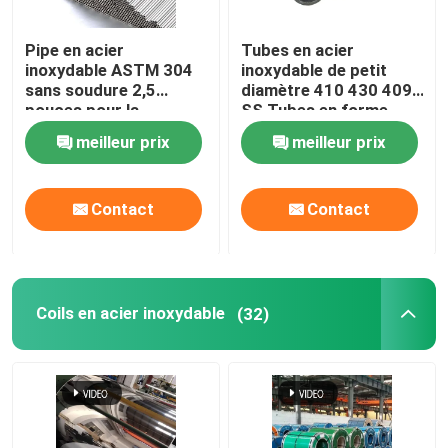
bobine de papier d'aluminium
Pipe en acier
Tubes en acier
inoxydable ASTM 304
inoxydable de petit
sans soudure 2,5
diamètre 410 430 409
Barre ronde de cuivre
pouces pour la
SS Tubes en forme
construction / la
spéciale
meilleur prix
meilleur prix
décoration
Fil de cuivre massif
Contact
Contact
Tuyau de cuivre rond
Plaque plate en cuivre
Coils en acier inoxydable
(32)
Bobine de cuivre de bande