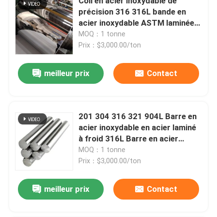
Coil en acier inoxydable de
précision 316 316L bande en
acier inoxydable ASTM laminée à
froid
MOQ：1 tonne
Prix：$3,000.00/ton
meilleur prix
Contact
201 304 316 321 904L Barre en
acier inoxydable en acier laminé
à froid 316L Barre en acier
inoxydable
MOQ：1 tonne
Prix：$3,000.00/ton
meilleur prix
Contact