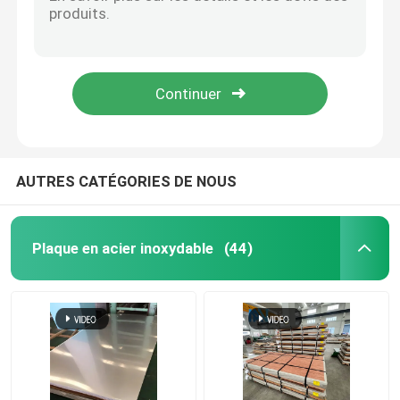
H112 H12 Feuille d'aluminium bobine ronde feuille métallique Disques d'épaisseur de 0,2 à 200 mm
99 Barres ronds en aluminium Barres ronds en aluminium 1050 1060 1070 1100
Plaque en acier inoxydable
Plaque en feuille d'aluminium de la série 5000 de qualité aéronautique poli
ASTM 5083 H112 5x10 Plaque métallique en aluminium 5052 5083 5754 5005
Tuyau d'acier inoxydable
5754 Plaque d'aluminium de qualité marine d'épaisseur de 3 mm pour l'utilisation par bateau
Coils en acier inoxydable
AUTRES CATÉGORIES DE NOUS
Barre d'acier inoxydable
Plaque en acier inoxydable
(44)
Profil d'acier inoxydable
Alliage de nickel
Alliage de Hastelloy