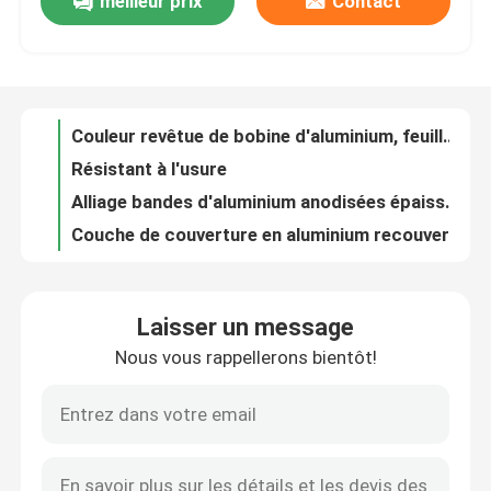
meilleur prix
Contact
Plaque d'aluminium en relief 1050 Résistance à la corrosion Résistance à l'usure
EN ASTM Panneaux en tôle en aluminium en relief Décoratif pour la construction
A propos de nous
1070 1100 Plaque d'aluminium en tôle décorative Plaque d'aluminium placage pour mur
Coils de climatisation en aluminium recouverts 1050 1060 1070 1100 série 1000
Visite d'usine
Couleur revêtue de bobine d'aluminium, feuille de rouleau métallique 1050 1060 1070 1100
Résistant à l'usure
Contrôle de la qualité
Alliage bandes d'aluminium anodisées épaisseur 6 mm 1050 1060 1070 1100
Couche de couverture en aluminium recouverte de couleur 1060 3003 3004 5052 PVDF PE prépeint
Résistance à l'usure de l'acier
Contact
3003 5052 6061 bobine en feuille d'aluminium Disques métalliques ronds Épaisseur 0,1 mm
Laisser un message
3103 3004 3005 3105 Disque circulaire en aluminium 1,6 mm 1,8 mm 2 mm d'épaisseur
nouvelles
Nous vous rappellerons bientôt!
1050 1060 1070 Foil d'aluminium bobine ronde plaque d'aluminium pour ustensiles de cuisine
1060 Disques ronds en aluminium laminés à chaud ISO9001 pour ustensiles de cuisine
Tous les cas
Épaisseur 2 mm 3 mm Foil d'aluminium bobine plaque circulaire en aluminium 1050 1060 1070 1100
1050 1060 1100 3003 Disque circulaire en aluminium rond épaisseur 1,5 mm
Demande de soumission