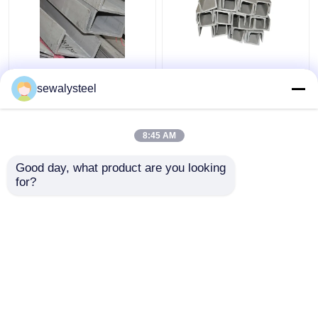
410 430 904L 409L
304 304l 316 316l
310s Profil en acier
Barre d'angle en acier
sewalysteel
inoxydable
inoxydable profilée à
personnalisé barre
chaud
plate ronde
8:45 AM
meilleur prix
meilleur prix
Good day, what product are you looking 
for?
Contact
Contact
Regardez plus
Aperçu
Au sujet de nous
Contactez-nous
Desktop Site