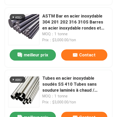
ASTM Bar en acier inoxydable
304 201 202 316 310S Barres
en acier inoxydable rondes et
brillantes
MOQ：1 tonne
Prix：$3,000.00/ton
meilleur prix
Contact
Tubes en acier inoxydable
Aperçu
soudés SS 410 Tubes sans
soudure laminés à chaud /
laminés à froid
MOQ：1 tonne
Produits
Prix：$3,000.00/ton
Vidéos