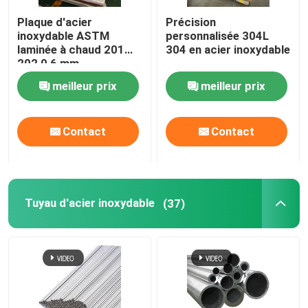
Plaque d'acier
Précision
Alliage de Monel
inoxydable ASTM
personnalisée 304L
laminée à chaud 201
304 en acier inoxydable
202 0,6 mm
Alliage d'Inconel
d'épaisseur 2b Plaque
meilleur prix
meilleur prix
d'acier inoxydable finie
Alliage de titane
Contact
Contact
Plat en aluminium de feuille
Tuyau d'acier inoxydable
(37)
Bobine en aluminium
Rod rond en aluminium
tube rond en aluminium