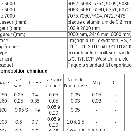
ie 5000
5052, 5083, 5754, 5005, 5086
ie 6000
6063, 6061, 6060, 6351, 6070
ie 7000
7075,7050,7A04,7472,7475
isseur ((mm)
plaque d'aluminium de 0,2 m
geur ((mm)
100 à 2800 mm
gueur ((mm)
2000 mm, 2440 mm, 6000 mm, o
face
Traçage du fil, oxydation, PS, s
pérature
H111 H112 H116/H321 H12/H
type
en rouleau/en feuille/en band
ement
L/C, T/T, D/P, West Union, etc.
paquet
Paquets standard à l'exportatio
Composition chimique
Je
- Je vous
Nom de
liage
Le Fe
M.g.
Cr
sais.
en prie.
l'entreprise
050
0.25
0.4
0.05
0.05
0.05
-
060
0.25
0.35
0.05
0.03
0.03
-
0.05 à
100
0.95 Si + Fe
0.05
-
-
0.20
0.05 à
003
0.6
0.7
1.0 à 1.5
-
-
0.20