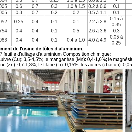
004
0.3
0.7
0.25
1.0 à 1.5
0.8 à 1.3
-
005
0.6
0.7
0.3
1.0 à 1.5
0.2 à 0.6
0.1
005
0.3
0.7
0.2
0.2
0.5 à 1.1
0.1
0.15 à
052
0.25
0.4
0.1
0.1
2.2 à 2.8
0.35
754
0.4
0.4
0.1
0.5
2.6 à 3.6
0.3
0.05 à
083
0.4
0.4
0.1
0.4 à 1.0
4.0 à 4.9
0.25
iment de l'usine de tôles d'aluminium:
7 feuille d'alliage d'aluminium Composition chimique:
uivre (Cu): 3,5-4,5%; le manganèse (Mn): 0,4-1,0%; le magnésium 
inc (Zn): 0,7-1,3%; le titane (Ti): 0,15%; les autres (chacun): 0,0