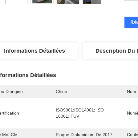
Obte
Informations Détaillées
Description Du 
nformations Détaillées
eu D'origine
Chine
Nom 
ISO9001;ISO14001; ISO 
rtification
Numé
18001; TUV
e Mot Clé:
Plaque D'aluminium De 2017
Coule