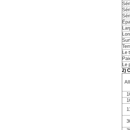
Sér
Sér
Sér
Épa
Lar
Lon
Sur
Tem
Le 
Pai
Le 
2) 
Al
1
1
1
3