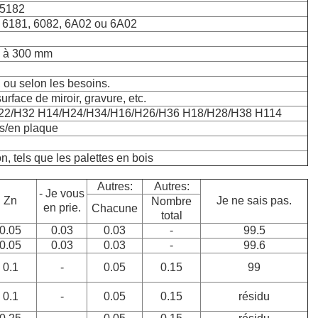
,5182
, 6181, 6082, 6A02 ou 6A02
m à 300 mm
u selon les besoins.
urface de miroir, gravure, etc.
22/H32 H14/H24/H34/H16/H26/H36 H18/H28/H38 H114
es/en plaque
n, tels que les palettes en bois
Autres:
Autres:
- Je vous
Zn
Je ne sais pas.
Nombre
en prie.
Chacune
total
0.05
0.03
0.03
-
99.5
0.05
0.03
0.03
-
99.6
0.1
-
0.05
0.15
99
0.1
-
0.05
0.15
résidu