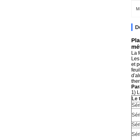
M
D
Pla
mét
La f
Les 
et p
feui
d'al
the
Par
1) 
Le 
Sér
Sér
Sér
Sér