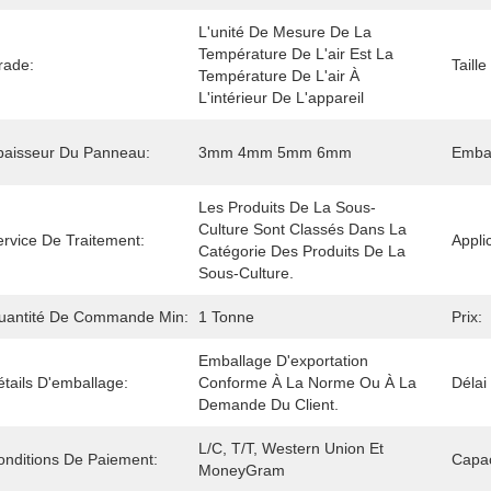
L'unité De Mesure De La 
Température De L'air Est La 
rade:
Taill
Température De L'air À 
L'intérieur De L'appareil
paisseur Du Panneau:
3mm 4mm 5mm 6mm
Embal
Les Produits De La Sous-
Culture Sont Classés Dans La 
ervice De Traitement:
Appli
Catégorie Des Produits De La 
Sous-Culture.
uantité De Commande Min:
1 Tonne
Prix:
Emballage D'exportation 
tails D'emballage:
Conforme À La Norme Ou À La 
Délai
Demande Du Client.
L/C, T/T, Western Union Et 
onditions De Paiement:
Capac
MoneyGram