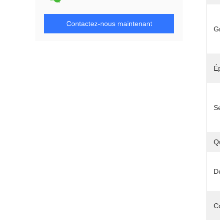
Contactez-nous maintenant
G
É
S
Q
Dé
C