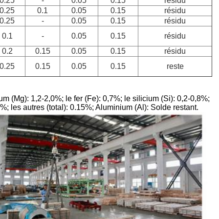
0.25
-
0.05
0.15
résidu
0.25
0.1
0.05
0.15
résidu
0.25
-
0.05
0.15
résidu
0.1
-
0.05
0.15
résidu
0.2
0.15
0.05
0.15
résidu
0.25
0.15
0.05
0.15
reste
(Mg): 1,2-2,0%; le fer (Fe): 0,7%; le silicium (Si): 0,2-0,8%;
5%; les autres (total): 0.15%; Aluminium (Al): Solde restant.