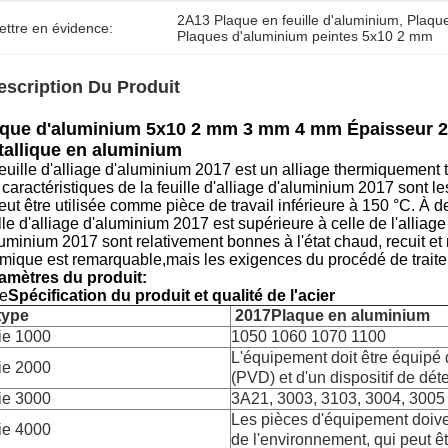
2A13 Plaque en feuille d'aluminium
, 
Plaque
ettre en évidence:
Plaques d'aluminium peintes 5x10 2 mm
escription Du Produit
que d'aluminium 5x10 2 mm 3 mm 4 mm Épaisseur 20
allique en aluminium
euille d'alliage d'aluminium 2017 est un alliage thermiquement t
caractéristiques de la feuille d'alliage d'aluminium 2017 sont le
eut être utilisée comme pièce de travail inférieure à 150 °C. À 
lle d'alliage d'aluminium 2017 est supérieure à celle de l'alliage
uminium 2017 sont relativement bonnes à l'état chaud, recuit et 
rmique est remarquable,mais les exigences du procédé de traitem
amètres du produit:
Le
Spécification du produit et qualité de l'acier
type
2017
Plaque en aluminium
ie 1000
1050 1060 1070 1100
L'équipement doit être équipé d
ie 2000
(PVD) et d'un dispositif de dé
ie 3000
3A21, 3003, 3103, 3004, 3005
Les pièces d'équipement doiven
ie 4000
de l'environnement, qui peut êt