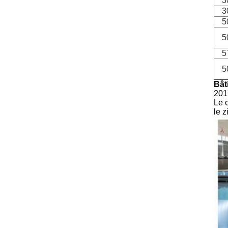
3
3
5
5
5
5
Bât
201
Le c
le z