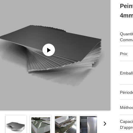
Pein
4mm
Quanti
Comma
Prix:
Emball
Périod
Méthod
Capaci
D'appr