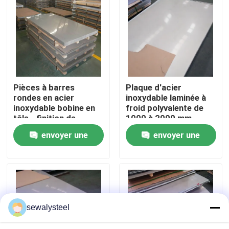
A propos de nous
Visite d'usine
Pièces à barres
Plaque d'acier
Contrôle de la qualité
rondes en acier
inoxydable laminée à
inoxydable bobine en
froid polyvalente de
tôle - finition de
1000 à 2000 mm
Contact
surface 2B
envoyer une
envoyer une
demande
demande
nouvelles
Tous les cas
sewalysteel
Demande de soumission