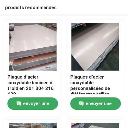
produits recommandés
Plaque d'acier
Plaques d'acier
inoxydable laminée à
inoxydable
froid en 201 304 316
personnalisées de
Aperçu
430
différentes tailles
envoyer une
envoyer une
Produits
demande
demande
Vidéos