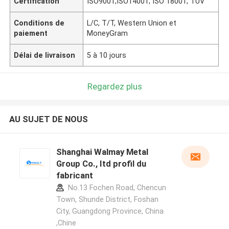
Certification
ISO9001;ISO14001; ISO 18001; TUV
Conditions de
L/C, T/T, Western Union et
paiement
MoneyGram
Délai de livraison
5 à 10 jours
Regardez plus
AU SUJET DE NOUS
Shanghai Walmay Metal
Group Co., Itd profil du
fabricant
No.13 Fochen Road, Chencun
Town, Shunde District, Foshan
City, Guangdong Province, China
,Chine