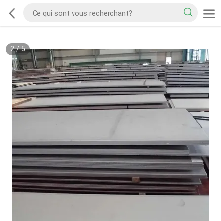
2
/
5