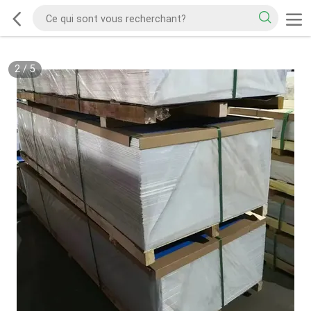
2
/
5