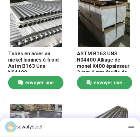
A propos de nous
Visite d'usine
Tubes en acier au
ASTM B163 UNS
Contrôle de la qualité
nickel laminés à froid
N04400 Alliage de
Astm B163 Uns
monel K400 épaisseur
N04400
3 mm 4 mm feuille de
Contact
monel K500
envoyer une
envoyer une
demande
demande
nouvelles
Tous les cas
sewalysteel
Demande de soumission