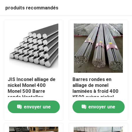
produits recommandés
JIS Inconel alliage de
Barres rondes en
nickel Monel 400
alliage de monel
Monel 500 Barre
laminées à froid 400
Aperçu
ronde Hastelloy
K500 cuivre nickel
envoyer une
envoyer une
Produits
demande
demande
Vidéos