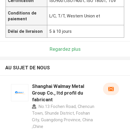
Certification
ISO9001;ISO14001; ISO 18001; TUV
Conditions de
L/C, T/T, Western Union et
paiement
Délai de livraison
5 à 10 jours
Regardez plus
AU SUJET DE NOUS
Shanghai Walmay Metal
Group Co., Itd profil du
fabricant
No.13 Fochen Road, Chencun
Town, Shunde District, Foshan
City, Guangdong Province, China
,Chine