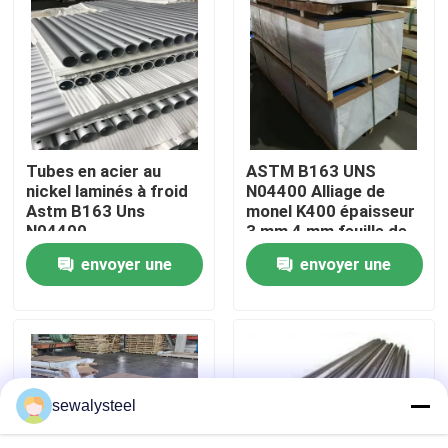
A propos de nous
Visite d'usine
Tubes en acier au
ASTM B163 UNS
Contrôle de la qualité
nickel laminés à froid
N04400 Alliage de
Astm B163 Uns
monel K400 épaisseur
N04400
3 mm 4 mm feuille de
Contact
monel K500
envoyer une
envoyer une
demande
demande
nouvelles
Tous les cas
sewalysteel
Demande de soumission