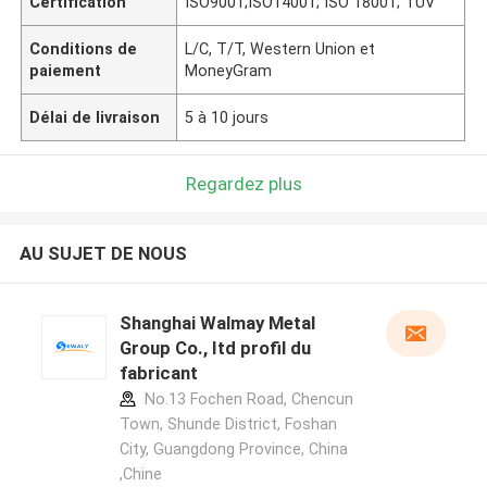
Certification
ISO9001;ISO14001; ISO 18001; TUV
Conditions de
L/C, T/T, Western Union et
paiement
MoneyGram
Délai de livraison
5 à 10 jours
Regardez plus
AU SUJET DE NOUS
Shanghai Walmay Metal
Group Co., Itd profil du
fabricant
No.13 Fochen Road, Chencun
Town, Shunde District, Foshan
City, Guangdong Province, China
,Chine