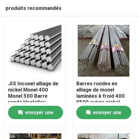
produits recommandés
JIS Inconel alliage de
Barres rondes en
nickel Monel 400
alliage de monel
Monel 500 Barre
laminées à froid 400
Aperçu
ronde Hastelloy
K500 cuivre nickel
envoyer une
envoyer une
Produits
demande
demande
Vidéos