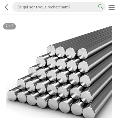
2
/
5