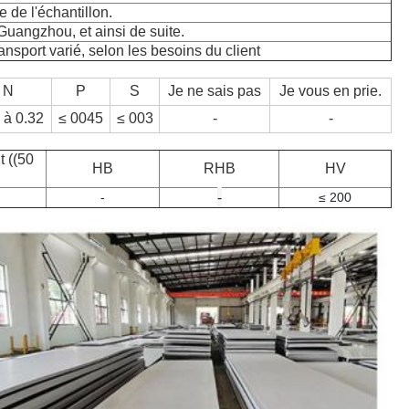
 de l'échantillon.
Guangzhou, et ainsi de suite.
ansport varié, selon les besoins du client
N
P
S
Je ne sais pas
Je vous en prie.
 à 0.32
≤ 0045
≤ 003
-
-
t ((50
HB
RHB
HV
-
-
≤ 200