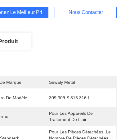
nez Le Meilleur Prix
Nous Contacter
Produit
De Marque
Sewaly Metal
ro De Modèle
309 309 S 316 316 L
Pour Les Appareils De 
orme:
Traitement De L'air
Pour Les Pièces Détachées, Le 
e Standard:
Nombre De Pièces Détachées 