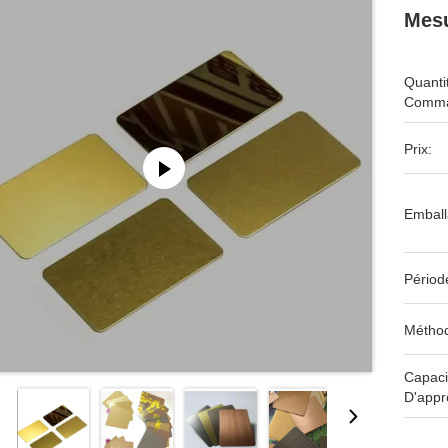
Mesu
Quanti
Comma
Prix:
Emball
Périod
Méthod
Capaci
D'appr