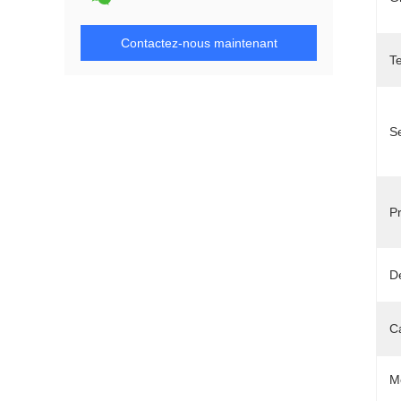
Contactez-nous maintenant
T
S
Pr
Dé
C
M