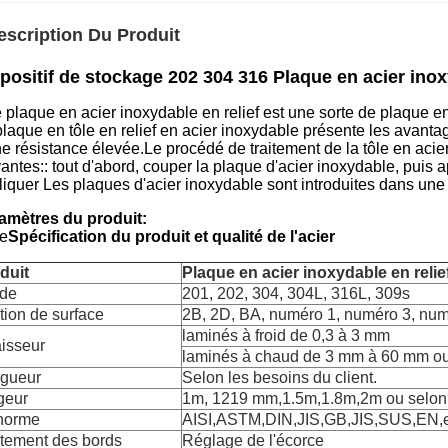
escription Du Produit
positif de stockage 202 304 316 Plaque en acier inox
plaque en acier inoxydable en relief est une sorte de plaque en 
plaque en tôle en relief en acier inoxydable présente les avanta
ne résistance élevée.Le procédé de traitement de la tôle en aci
antes:: tout d'abord, couper la plaque d'acier inoxydable, puis a
liquer Les plaques d'acier inoxydable sont introduites dans un
amètres du produit:
Le
Spécification du produit et qualité de l'acier
duit
Plaque en acier inoxydable en relie
de
201, 202, 304, 304L, 316L, 309s
ition de surface
2B, 2D, BA, numéro 1, numéro 3, numér
laminés à froid de 0,3 à 3 mm
isseur
laminés à chaud de 3 mm à 60 mm ou
gueur
Selon les besoins du client.
geur
1m, 1219 mm,1.5m,1.8m,2m ou selon l
norme
AISI,ASTM,DIN,JIS,GB,JIS,SUS,EN,e
itement des bords
Réglage de l'écorce