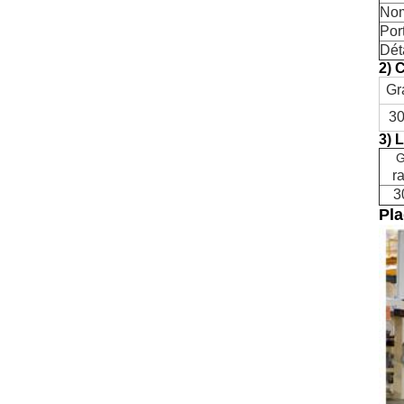
Nom
Port
Dét
2) 
Gr
3
3) 
r
3
Pla