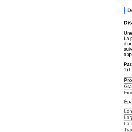
D
Dis
Une 
La 
d'u
suiv
app
Par
1) 
Pro
Gra
Fin
Épa
Lon
Lar
La 
Tra