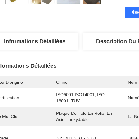
Obte
Informations Détaillées
Description Du 
nformations Détaillées
eu D'origine
Chine
Nom 
ISO9001;ISO14001; ISO 
rtification
Numé
18001; TUV
Plaque De Tôle En Relief En 
e Mot Clé:
La N
Acier Inoxydable
rade:
309 309 S 316 316 L
Taill