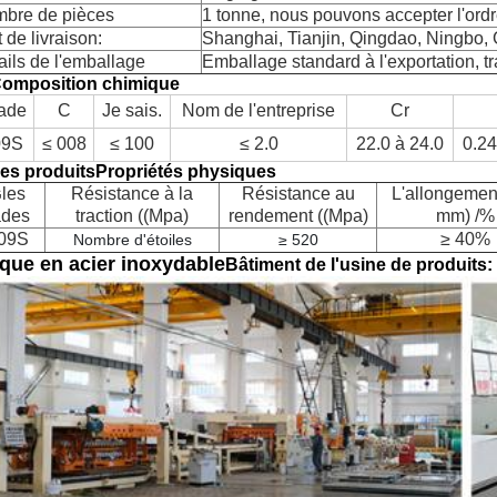
bre de pièces
1 tonne, nous pouvons accepter l'ordre
 de livraison:
Shanghai, Tianjin, Qingdao, Ningbo, 
ails de l'emballage
Emballage standard à l'exportation, tr
Composition chimique
ade
C
Je sais.
Nom de l'entreprise
Cr
09S
≤ 008
≤ 100
≤ 2.0
22.0 à 24.0
0.24
Les produits
Propriétés physiques
les
Résistance à la
Résistance au
L'allongemen
G
ades
traction ((Mpa)
rendement ((Mpa)
mm) /%
09S
≥ 40%
Nombre d'étoiles
≥ 520
que en acier inoxydable
Bâtiment de l'usine de produits: