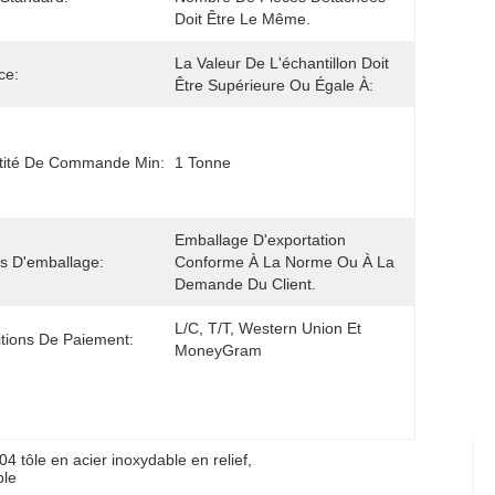
Doit Être Le Même.
La Valeur De L'échantillon Doit 
ce:
Être Supérieure Ou Égale À:
tité De Commande Min:
1 Tonne
Emballage D'exportation 
ls D'emballage:
Conforme À La Norme Ou À La 
Demande Du Client.
L/C, T/T, Western Union Et 
tions De Paiement:
MoneyGram
04 tôle en acier inoxydable en relief
, 
ble