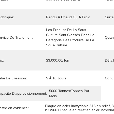
echnique:
Rendu À Chaud Ou À Froid
Surfa
Les Produits De La Sous-
Culture Sont Classés Dans La 
ervice De Traitement:
Quan
Catégorie Des Produits De La 
Sous-Culture.
ix:
$3,000.00/ton
Détai
lai De Livraison:
5 À 10 Jours
Condi
5000 Tonnes/tonnes Par 
apacité D'approvisionnement:
Mois
Plaque en acier inoxydable 316 en relief
, 
3
ettre en évidence:
ISO9001 Plaque en relief en acier inoxyda