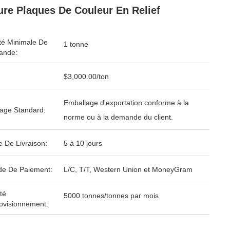
re Plaques De Couleur En Relief
té Minimale De
1 tonne
nde:
$3,000.00/ton
Emballage d'exportation conforme à la
age Standard:
norme ou à la demande du client.
e De Livraison:
5 à 10 jours
e De Paiement:
L/C, T/T, Western Union et MoneyGram
té
5000 tonnes/tonnes par mois
ovisionnement: