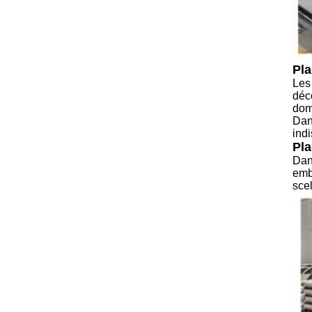
Pla
Les 
déco
dom
Dan
ind
Pla
Dans
emb
scel