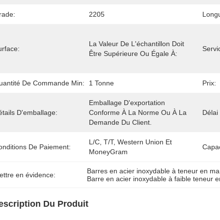
rade:
2205
Long
La Valeur De L'échantillon Doit 
urface:
Servi
Être Supérieure Ou Égale À:
uantité De Commande Min:
1 Tonne
Prix:
Emballage D'exportation 
tails D'emballage:
Conforme À La Norme Ou À La 
Délai
Demande Du Client.
L/C, T/T, Western Union Et 
onditions De Paiement:
Capac
MoneyGram
Barres en acier inoxydable à teneur en m
ettre en évidence:
Barre en acier inoxydable à faible teneur 
escription Du Produit