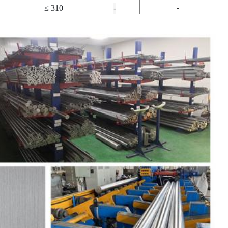
-
≤ 310
-