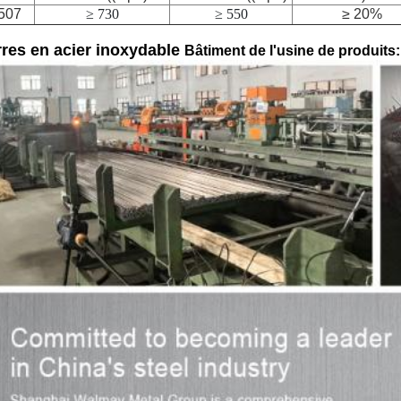
507
≥ 730
≥ 550
≥ 20%
res en acier inoxydable
Bâtiment de l'usine de produits: