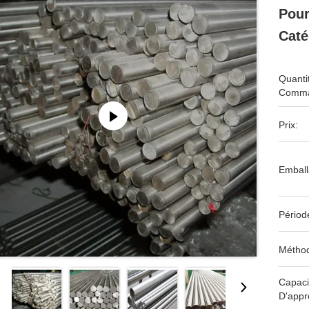
Pour
Caté
Quanti
Comma
Prix:
Emball
Périod
Méthod
Capaci
D'appr