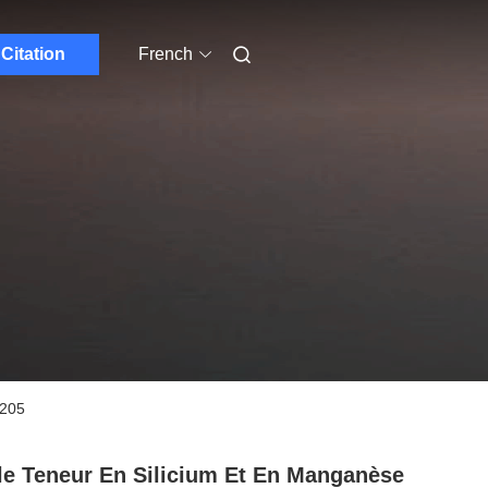
Citation
French
2205
le Teneur En Silicium Et En Manganèse