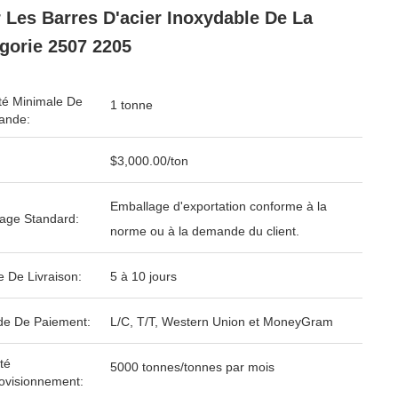
 Les Barres D'acier Inoxydable De La
gorie 2507 2205
té Minimale De
1 tonne
nde:
$3,000.00/ton
Emballage d'exportation conforme à la
age Standard:
norme ou à la demande du client.
e De Livraison:
5 à 10 jours
e De Paiement:
L/C, T/T, Western Union et MoneyGram
té
5000 tonnes/tonnes par mois
ovisionnement: