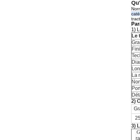
Qu'
Nor
caté
trac
Par
1) 
Le 
Gra
Fin
Tec
Dia
Lon
La 
Nom
Port
Dét
2) 
Gr
2
3) 
r