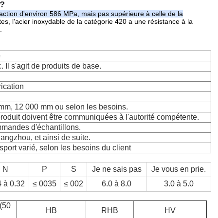
e?
traction d'environ 586 MPa, mais pas supérieure à celle de la
, l'acier inoxydable de la catégorie 420 a une résistance à la
.
e
 Il s'agit de produits de base.
rication
mm, 12 000 mm ou selon les besoins.
 produit doivent être communiquées à l'autorité compétente.
mmandes d'échantillons.
ngzhou, et ainsi de suite.
sport varié, selon les besoins du client
N
P
S
Je ne sais pas
Je vous en prie.
4 à 0.32
≤ 0035
≤ 002
6.0 à 8.0
3.0 à 5.0
(50
HB
RHB
HV