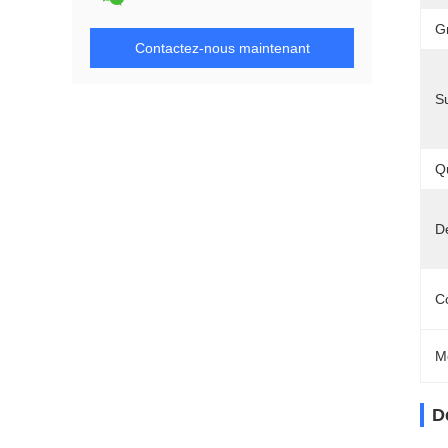
G
Contactez-nous maintenant
S
Q
Dé
C
M
D