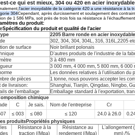
est-ce qui est mieux, 304 ou 420 en acier inoxydabl
malement,
l'acier inoxydable de la catégorie 420 a une résistance à la 
gorie 304
Cependant, après durcissement et soulagement des contraintes
tion de 1 586 MPa, soit près de trois fois sa résistance à l'échauffement
amètres du produit:
Le
Spécification du produit et qualité de l'acier
type
2205 Barre ronde en acier inoxydabl
de
302, 304, 304, 304L, 316, 316L,2205 etc.
ition de surface
Noir brillant polonais
hnique
D'autres produits de l'industrie de la fab
mètre
3 à 480 mm
gueur
3 000 mm, 4 000 mm, 5 800 mm, 6 000 
norme
Les données relatives à l'utilisation du
bre de pièces
1 tonne, nous pouvons accepter les co
 de livraison:
Shanghai, Tianjin, Qingdao, Ningbo, Gua
ails de l'emballage
Emballage standard à l'exportation, tran
Composition chimique
ade
C
Je sais.
Nom de l'entreprise
Cr
507
≤ 003
≤ 080
≤ 120
24.0 à 26.0
0.2
Les produits
Propriétés physiques
G
les
Résistance à la
Résistance au
L'allongement (
ades
traction ((Mpa)
rendement ((Mpa)
mm) /%