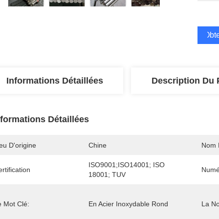
Obte
Informations Détaillées
Description Du 
nformations Détaillées
eu D'origine
Chine
Nom 
ISO9001;ISO14001; ISO 
rtification
Numé
18001; TUV
e Mot Clé:
En Acier Inoxydable Rond
La N