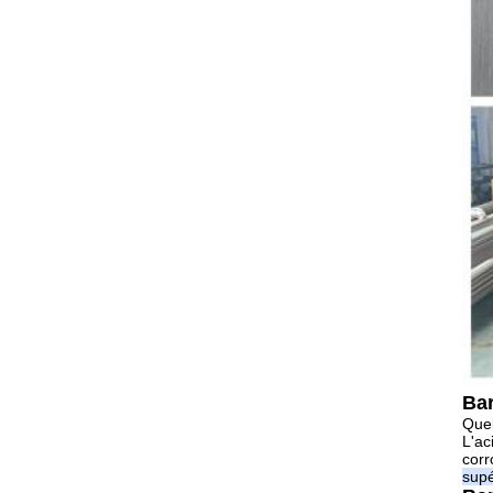
Bar
Quel
L'ac
corr
supé