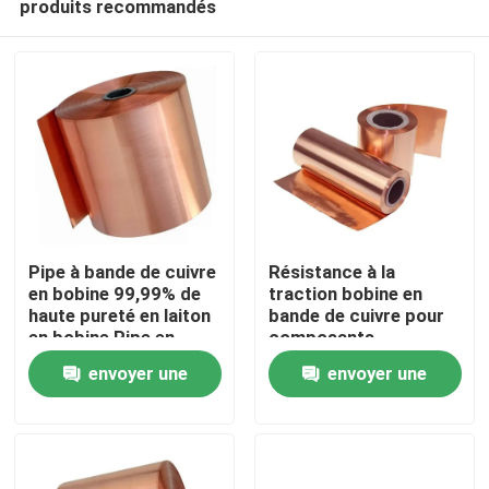
produits recommandés
Pipe à bande de cuivre
Résistance à la
en bobine 99,99% de
traction bobine en
haute pureté en laiton
bande de cuivre pour
en bobine Pipe en
composants
Aperçu
acier en bobine C3604
électroniques C110
envoyer une
envoyer une
C27400 C2720
C103 T1 T2 T3
C10200 C11000
Produits
demande
demande
Vidéos