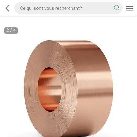
2
/
4