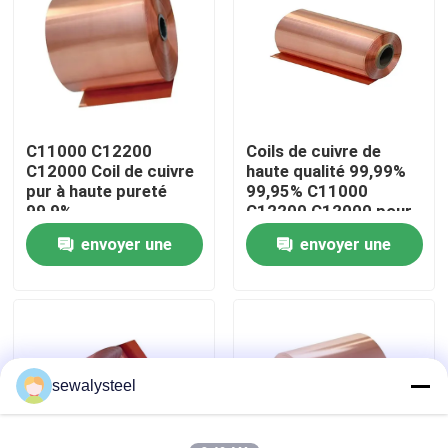
A propos de nous
Visite d'usine
C11000 C12200
Coils de cuivre de
C12000 Coil de cuivre
haute qualité 99,99%
Contrôle de la qualité
pur à haute pureté
99,95% C11000
99,9%
C12200 C12000 pour
appareils
envoyer une
envoyer une
Contact
électroniques
demande
demande
nouvelles
Tous les cas
sewalysteel
Demande de soumission