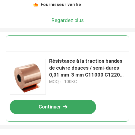
Fournisseur vérifié
Regardez plus
Résistance à la traction bandes
de cuivre douces / semi-dures
0,01 mm-3 mm C11000 C12200
C12000 C17200
MOQ： 100KG
Continuer