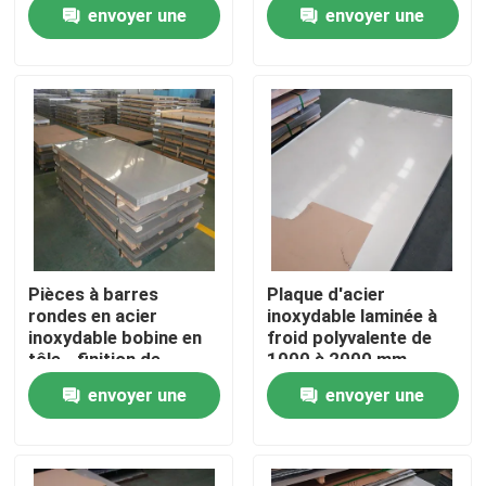
envoyer une
envoyer une
demande
demande
A propos de nous
Visite d'usine
Contrôle de la qualité
Contact
Pièces à barres
Plaque d'acier
rondes en acier
inoxydable laminée à
nouvelles
inoxydable bobine en
froid polyvalente de
tôle - finition de
1000 à 2000 mm
surface 2B
envoyer une
envoyer une
Tous les cas
demande
demande
Demande de soumission