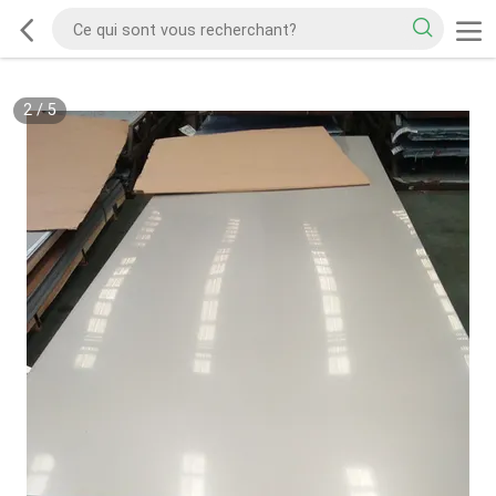
2
/
5