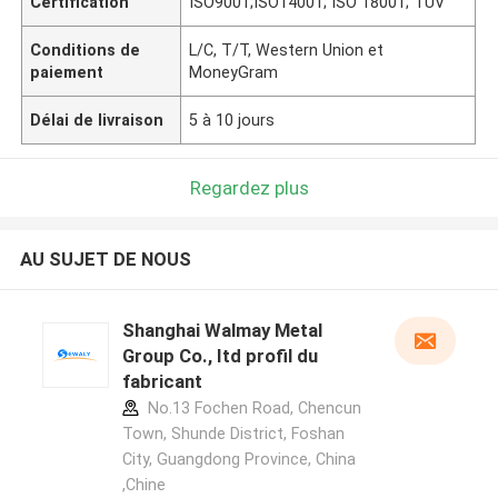
Certification
ISO9001;ISO14001; ISO 18001; TUV
Conditions de
L/C, T/T, Western Union et
paiement
MoneyGram
Délai de livraison
5 à 10 jours
Regardez plus
AU SUJET DE NOUS
Shanghai Walmay Metal
Group Co., Itd profil du
fabricant
No.13 Fochen Road, Chencun
Town, Shunde District, Foshan
City, Guangdong Province, China
,Chine