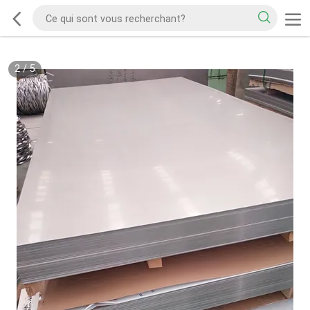
2
/
5