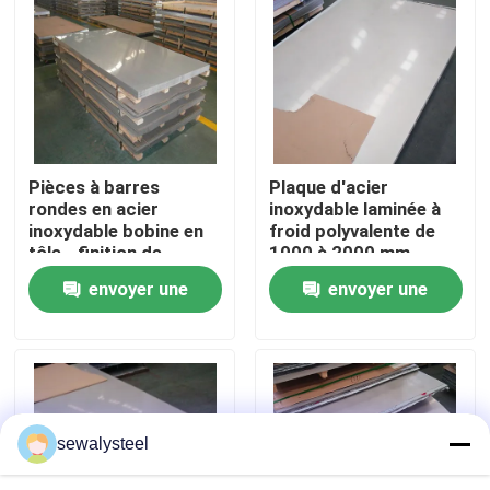
A propos de nous
Visite d'usine
Pièces à barres
Plaque d'acier
Contrôle de la qualité
rondes en acier
inoxydable laminée à
inoxydable bobine en
froid polyvalente de
tôle - finition de
1000 à 2000 mm
Contact
surface 2B
envoyer une
envoyer une
demande
demande
nouvelles
Tous les cas
sewalysteel
Demande de soumission