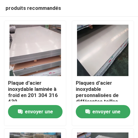
produits recommandés
Plaque d'acier
Plaques d'acier
inoxydable laminée à
inoxydable
froid en 201 304 316
personnalisées de
Aperçu
430
différentes tailles
envoyer une
envoyer une
Produits
demande
demande
Vidéos