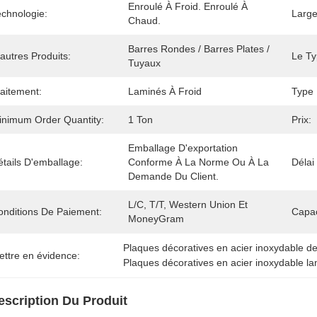
Enroulé À Froid. Enroulé À 
echnologie:
Large
Chaud.
Barres Rondes / Barres Plates / 
autres Produits:
Le Ty
Tuyaux
raitement:
Laminés À Froid
Type 
inimum Order Quantity:
1 Ton
Prix:
Emballage D'exportation 
tails D'emballage:
Conforme À La Norme Ou À La 
Délai
Demande Du Client.
L/C, T/T, Western Union Et 
onditions De Paiement:
Capac
MoneyGram
Plaques décoratives en acier inoxydable 
ettre en évidence:
Plaques décoratives en acier inoxydable la
escription Du Produit