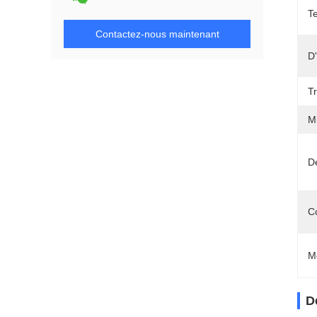
T
Contactez-nous maintenant
D'
T
M
Dé
C
M
D