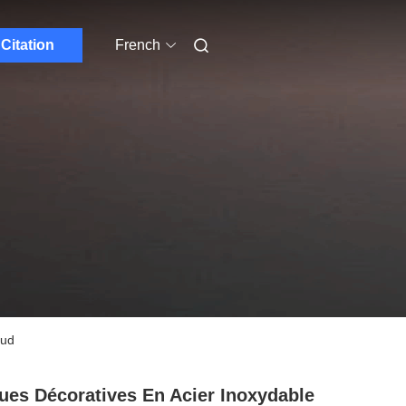
Citation
French
aud
ues Décoratives En Acier Inoxydable