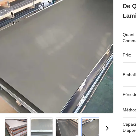
De Q
Lami
Quanti
Comma
Prix:
Emball
Périod
Méthod
Capaci
D'appr