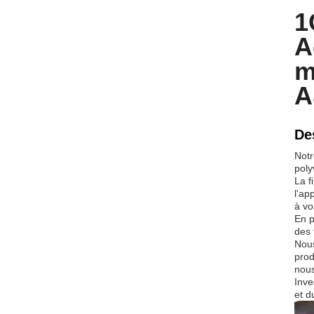
1
A
m
A
De
Notr
poly
La f
l'ap
à vo
En p
des 
Nous
prod
nous
Inve
et d