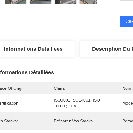
Obte
Informations Détaillées
Description Du 
nformations Détaillées
ace Of Origin
China
Nom 
ISO9001;ISO14001; ISO 
rtification
Mode
18001; TUV
es Stocks:
Préparez Vos Stocks
Perso