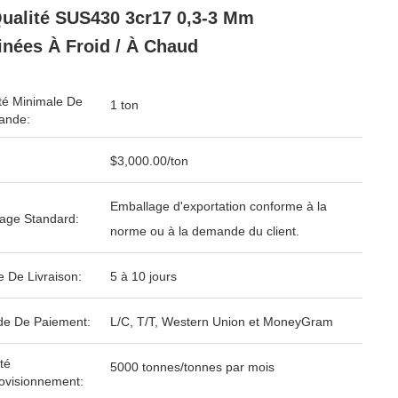
ualité SUS430 3cr17 0,3-3 Mm
nées À Froid / À Chaud
té Minimale De
1 ton
nde:
$3,000.00/ton
Emballage d'exportation conforme à la
age Standard:
norme ou à la demande du client.
e De Livraison:
5 à 10 jours
e De Paiement:
L/C, T/T, Western Union et MoneyGram
té
5000 tonnes/tonnes par mois
ovisionnement: