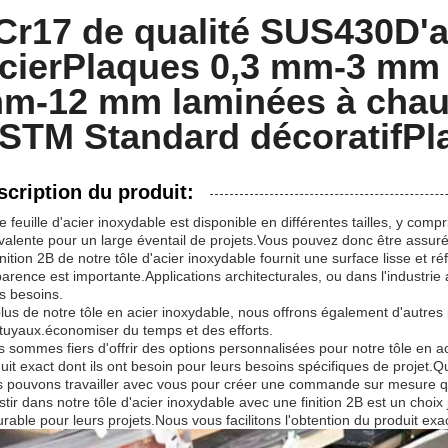
Cr17 de qualité SUS430
D'a
cier
Plaques 0,3 mm-3 mm l
m-12 mm laminées à chau
STM Standard décoratif
Pl
scription du produit:
e feuille d'acier inoxydable est disponible en différentes tailles, y co
valente pour un large éventail de projets.Vous pouvez donc être assu
inition 2B de notre tôle d'acier inoxydable fournit une surface lisse et ré
parence est importante.Applications architecturales, ou dans l'industrie 
s besoins.
lus de notre tôle en acier inoxydable, nous offrons également d'autres 
tuyaux.économiser du temps et des efforts.
 sommes fiers d'offrir des options personnalisées pour notre tôle en ac
uit exact dont ils ont besoin pour leurs besoins spécifiques de projet.Q
 pouvons travailler avec vous pour créer une commande sur mesure q
stir dans notre tôle d'acier inoxydable avec une finition 2B est un choix
urable pour leurs projets.Nous vous facilitons l'obtention du produit e